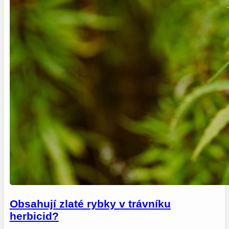
Obsahují zlaté rybky v trávníku
herbicid?