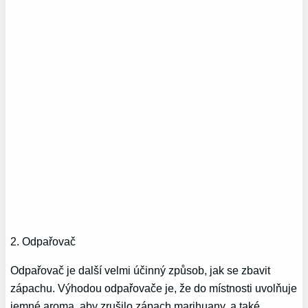
2. Odpařovač
Odpařovač je další velmi účinný způsob, jak se zbavit
zápachu. Výhodou odpařovače je, že do místnosti uvolňuje
jemné aroma, aby zrušilo zápach marihuany, a také