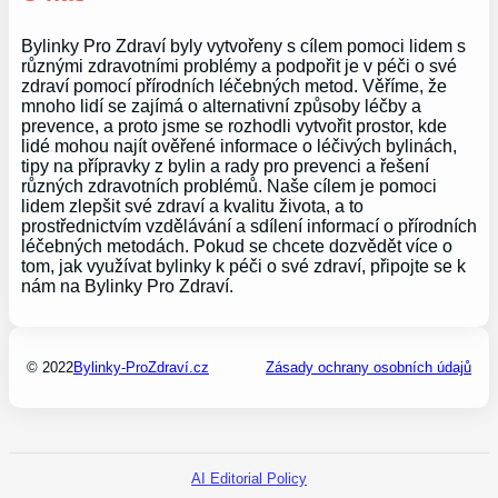
Bylinky Pro Zdraví byly vytvořeny s cílem pomoci lidem s
různými zdravotními problémy a podpořit je v péči o své
zdraví pomocí přírodních léčebných metod. Věříme, že
mnoho lidí se zajímá o alternativní způsoby léčby a
prevence, a proto jsme se rozhodli vytvořit prostor, kde
lidé mohou najít ověřené informace o léčivých bylinách,
tipy na přípravky z bylin a rady pro prevenci a řešení
různých zdravotních problémů. Naše cílem je pomoci
lidem zlepšit své zdraví a kvalitu života, a to
prostřednictvím vzdělávání a sdílení informací o přírodních
léčebných metodách. Pokud se chcete dozvědět více o
tom, jak využívat bylinky k péči o své zdraví, připojte se k
nám na Bylinky Pro Zdraví.
© 2022
Bylinky-ProZdraví.cz
Zásady ochrany osobních údajů
AI Editorial Policy