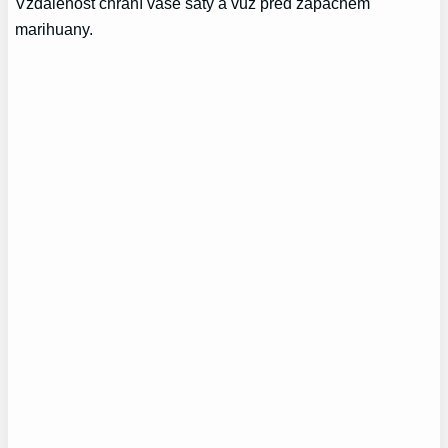
Vzdálenost chrání vaše šaty a vůz před zápachem
marihuany.