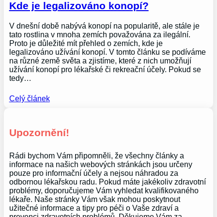
Kde je legalizováno konopí?
V dnešní době nabývá konopí na popularitě, ale stále je
tato rostlina v mnoha zemích považována za ilegální.
Proto je důležité mít přehled o zemích, kde je
legalizováno užívání konopí. V tomto článku se podíváme
na různé země světa a zjistíme, které z nich umožňují
užívání konopí pro lékařské či rekreační účely. Pokud se
tedy…
Celý článek
Upozornění!
Rádi bychom Vám připomněli, že všechny články a
informace na našich webových stránkách jsou určeny
pouze pro informační účely a nejsou náhradou za
odbornou lékařskou radu. Pokud máte jakékoliv zdravotní
problémy, doporučujeme Vám vyhledat kvalifikovaného
lékaře. Naše stránky Vám však mohou poskytnout
užitečné informace a tipy pro péči o Vaše zdraví a
prevenci zdravotních problémů. Děkujeme Vám za