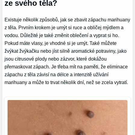
ze svého těla?
Existuje několik způsobů, jak se zbavit zápachu marihuany
z těla. Prvním krokem je umýt si ruce a obličej mýdlem a
vodou. Důležité je také změnit oblečení a vyprat si ho.
Pokud máte vlasy, je vhodné si je umýt. Také můžete
žvýkat žvýkačku nebo jíst silně aromatické potraviny, jako
jsou citrusové plody nebo zázvor, které dokážou
přemaskovat zápach. Je třeba mít na paměti, že eliminace
zápachu z těla závisí na délce a intenzitě užívání
marihuany a může to trvat několik dní, než se zcela vytratí.