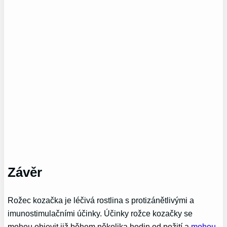
Závěr
Rožec kozačka je léčivá rostlina s protizánětlivými a
imunostimulačními účinky. Účinky rožce kozačky se
mohou objevit již během několika hodin od požití a
mohou