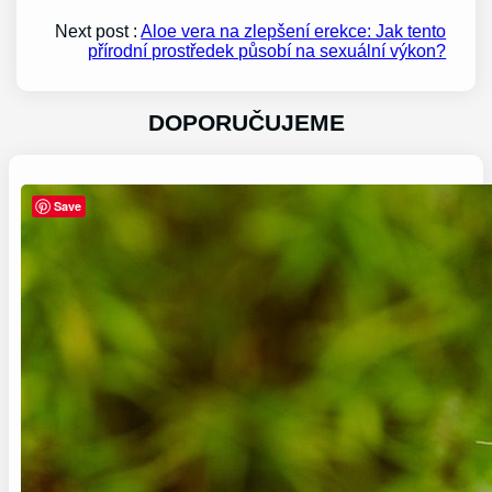
Next post :
Aloe vera na zlepšení erekce: Jak tento
přírodní prostředek působí na sexuální výkon?
DOPORUČUJEME
Save