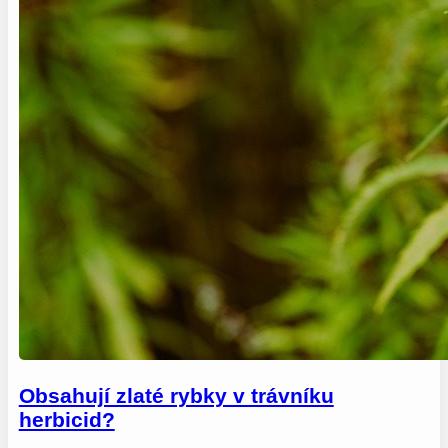
Obsahují zlaté rybky v trávníku
herbicid?