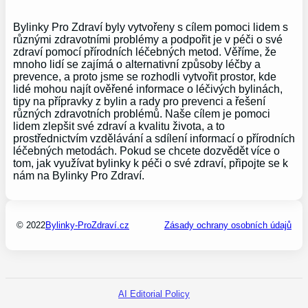
Bylinky Pro Zdraví byly vytvořeny s cílem pomoci lidem s
různými zdravotními problémy a podpořit je v péči o své
zdraví pomocí přírodních léčebných metod. Věříme, že
mnoho lidí se zajímá o alternativní způsoby léčby a
prevence, a proto jsme se rozhodli vytvořit prostor, kde
lidé mohou najít ověřené informace o léčivých bylinách,
tipy na přípravky z bylin a rady pro prevenci a řešení
různých zdravotních problémů. Naše cílem je pomoci
lidem zlepšit své zdraví a kvalitu života, a to
prostřednictvím vzdělávání a sdílení informací o přírodních
léčebných metodách. Pokud se chcete dozvědět více o
tom, jak využívat bylinky k péči o své zdraví, připojte se k
nám na Bylinky Pro Zdraví.
© 2022
Bylinky-ProZdraví.cz
Zásady ochrany osobních údajů
AI Editorial Policy