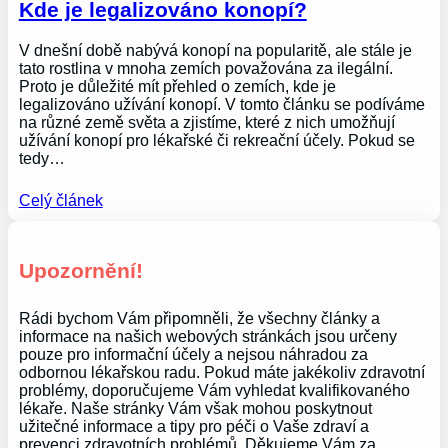
Kde je legalizováno konopí?
V dnešní době nabývá konopí na popularitě, ale stále je
tato rostlina v mnoha zemích považována za ilegální.
Proto je důležité mít přehled o zemích, kde je
legalizováno užívání konopí. V tomto článku se podíváme
na různé země světa a zjistíme, které z nich umožňují
užívání konopí pro lékařské či rekreační účely. Pokud se
tedy…
Celý článek
Upozornění!
Rádi bychom Vám připomněli, že všechny články a
informace na našich webových stránkách jsou určeny
pouze pro informační účely a nejsou náhradou za
odbornou lékařskou radu. Pokud máte jakékoliv zdravotní
problémy, doporučujeme Vám vyhledat kvalifikovaného
lékaře. Naše stránky Vám však mohou poskytnout
užitečné informace a tipy pro péči o Vaše zdraví a
prevenci zdravotních problémů. Děkujeme Vám za