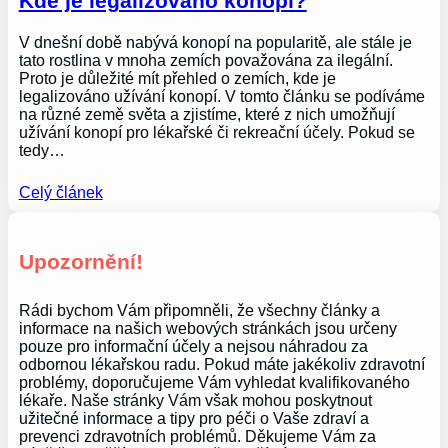
Kde je legalizováno konopí?
V dnešní době nabývá konopí na popularitě, ale stále je
tato rostlina v mnoha zemích považována za ilegální.
Proto je důležité mít přehled o zemích, kde je
legalizováno užívání konopí. V tomto článku se podíváme
na různé země světa a zjistíme, které z nich umožňují
užívání konopí pro lékařské či rekreační účely. Pokud se
tedy…
Celý článek
Upozornění!
Rádi bychom Vám připomněli, že všechny články a
informace na našich webových stránkách jsou určeny
pouze pro informační účely a nejsou náhradou za
odbornou lékařskou radu. Pokud máte jakékoliv zdravotní
problémy, doporučujeme Vám vyhledat kvalifikovaného
lékaře. Naše stránky Vám však mohou poskytnout
užitečné informace a tipy pro péči o Vaše zdraví a
prevenci zdravotních problémů. Děkujeme Vám za