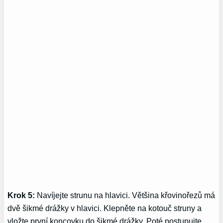
Krok 5:
Navíjejte strunu na hlavici. Většina křovinořezů má
dvě šikmé drážky v hlavici. Klepněte na kotouč struny a
vložte první koncovku do šikmé drážky. Poté postupujte