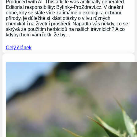
Produced with AI. This article was artificially generated.
Editorial responsibility: Bylinky-ProZdraví.cz. V dnešní
době, kdy se stále více zajímáme o ekologii a ochranu
přírody, je důležité si klást otázky o vlivu různých
chemikálií na životní prostředí. Napadlo vás někdy, co se
skrývá za použitím herbicidů na našich trávnících? A co
kdybychom vám řekli, že by…
Celý článek