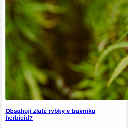
Obsahují zlaté rybky v trávníku
herbicid?