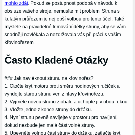
mohlo zdát
. Pokud se postupnost podobá v návodu k
obsluze vašeho stroje, nemusíte mít problém. Struna s
kulatým průřezem je nejlepší volbou pro tento účel. Také
myslete na pravidelné trimování délky struny, aby se vám
snadněji navlékala a nezdržovala vás při práci s vaším
křovinořezem.
Často Kladené Otázky
### Jak navléknout strunu na křovinořez?
1. Otočte kryt motoru proti směru hodinových ručiček a
vyndejte starou strunu ven z hlavy křovinořezu.
2. Vyjměte novou strunu z obalu a uchopte ji v obou rukou.
3. Vložte jedno z konce struny do držáku.
4. Nyní strunu pevně navíjejte v prostoru pro navíjení,
dokud nezbude jen malá část volné struny.
5. Upevněte volnou část struny do držáku, zatlačte kryt