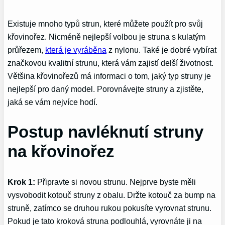
Existuje mnoho typů strun, které můžete použít pro svůj
křovinořez. Nicméně nejlepší volbou je struna s kulatým
průřezem,
která je vyráběna
z nylonu. Také je dobré vybírat
značkovou kvalitní strunu, která vám zajistí delší životnost.
Většina křovinořezů má informaci o tom, jaký typ struny je
nejlepší pro daný model. Porovnávejte struny a zjistěte,
jaká se vám nejvíce hodí.
Postup navléknutí struny
na křovinořez
Krok 1:
Připravte si novou strunu. Nejprve byste měli
vysvobodit kotouč struny z obalu. Držte kotouč za bump na
struně, zatímco se druhou rukou pokusíte vyrovnat strunu.
Pokud je tato kroková struna podlouhlá, vyrovnáte ji na