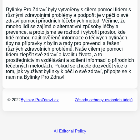
Bylinky Pro Zdraví byly vytvořeny s cílem pomoci lidem s
různými zdravotními problémy a podpořit je v péči o své
zdraví pomocí přírodních léčebných metod. Věříme, že
mnoho lidí se zajímá o alternativní způsoby léčby a
prevence, a proto jsme se rozhodli vytvořit prostor, kde
lidé mohou najít ověřené informace o léčivých bylinách,
tipy na přípravky z bylin a rady pro prevenci a řešení
různých zdravotních problémů. Naše cílem je pomoci
lidem zlepšit své zdraví a kvalitu života, a to
prostřednictvím vzdělávání a sdílení informací o přírodních
léčebných metodách. Pokud se chcete dozvědět více o
tom, jak využívat bylinky k péči o své zdraví, připojte se k
nám na Bylinky Pro Zdraví.
© 2022
Bylinky-ProZdraví.cz
Zásady ochrany osobních údajů
AI Editorial Policy