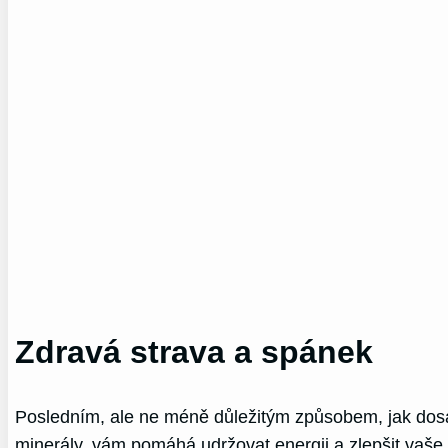
Zdravá strava a spánek
Posledním, ale ne méně důležitým způsobem, jak dosáh
minerály, vám pomáhá udržovat energii a zlepšit vaše 