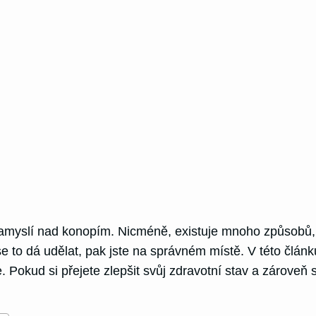
ě zamyslí nad konopím. Nicméně, existuje mnoho způsobů,
k se to dá udělat, pak jste na správném místě. V této člá
 Pokud si přejete zlepšit svůj zdravotní stav a zároveň si