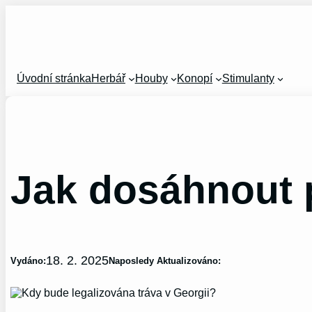
Přeskočit
na
obsah
Úvodní stránka
Herbář
Houby
Konopí
Stimulanty
Jak dosáhnout p
18. 2. 2025
Vydáno:
Naposledy Aktualizováno: