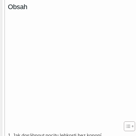
Obsah
Jak dosáhnout pocitu lehkosti bez konopí