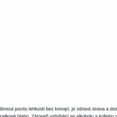
nout pocitu lehkosti bez konopí, je zdravá strava a dos
celkové blaho. Zároveň vyhýbání se alkoholu a kofeinu m