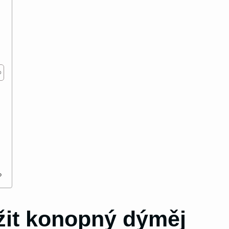
?
žit konopný dýměj