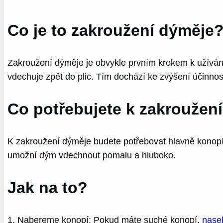
Co je to zakroužení dýměje
Zakroužení dýměje je obvykle prvním krokem k užívá
vdechuje zpět do plic. Tím dochází ke zvýšení účinnos
Co potřebujete k zakroužen
K zakroužení dýměje budete potřebovat hlavně konopí
umožní dým vdechnout pomalu a hluboko.
Jak na to?
1. Nabereme konopí: Pokud máte suché konopí,
nase