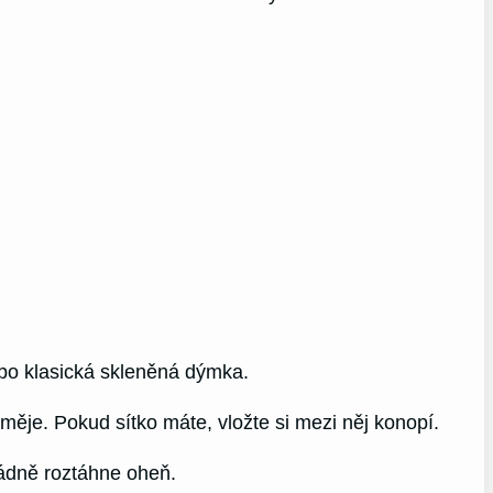
ebo klasická skleněná dýmka.
ěje. Pokud sítko máte, vložte si mezi něj konopí.
řádně roztáhne oheň.