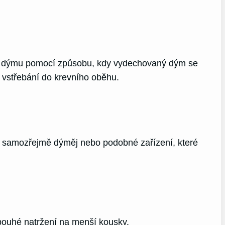
ní dýmu pomocí způsobu, kdy vydechovaný dým se
u vstřebání do krevního oběhu.
e samozřejmě dýměj nebo podobné zařízení, které
pouhé natržení na menší kousky.