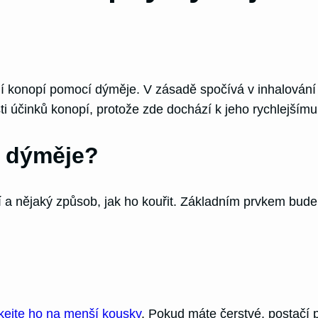
?
ní konopí pomocí dýměje. V zásadě spočívá v inhalová
ti účinků konopí, protože zde dochází k jeho rychlejším
í dýměje?
 a nějaký způsob, jak ho kouřit. Základním prvkem bud
kejte ho na menší kousky
. Pokud máte čerstvé, postačí 