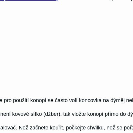
ale pro použití konopí se často volí koncovka na dýměj n
ní kovové sítko (džber), tak vložte konopí přímo do dým
palovač. Než začnete kouřit, počkejte chvilku, než se po