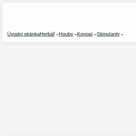
Přeskočit
na
obsah
Úvodní stránka
Herbář
Houby
Konopí
Stimulanty