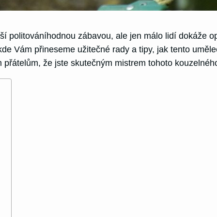
jší politováníhodnou zábavou, ale jen málo lidí dokáže 
de Vám přineseme užitečné rady a tipy, jak tento uměle
m přátelům, že jste skutečným mistrem tohoto kouzelného