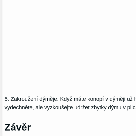
5. Zakroužení dýměje: Když máte konopí v dýměji už h
vydechněte, ale vyzkoušejte udržet zbytky dýmu v plic
Závěr