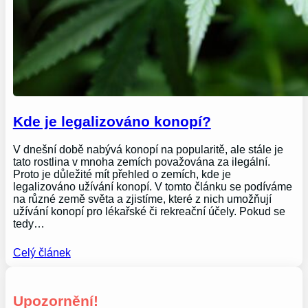
Kde je legalizováno konopí?
V dnešní době nabývá konopí na popularitě, ale stále je
tato rostlina v mnoha zemích považována za ilegální.
Proto je důležité mít přehled o zemích, kde je
legalizováno užívání konopí. V tomto článku se podíváme
na různé země světa a zjistíme, které z nich umožňují
užívání konopí pro lékařské či rekreační účely. Pokud se
tedy…
Celý článek
Upozornění!