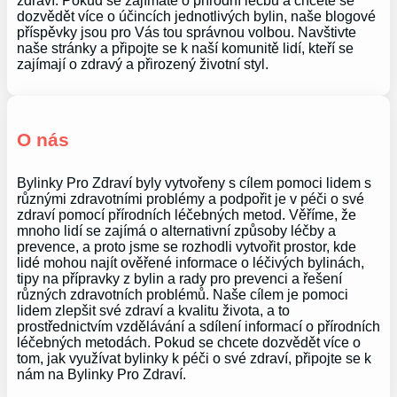
zdraví. Pokud se zajímáte o přírodní léčbu a chcete se
dozvědět více o účincích jednotlivých bylin, naše blogové
příspěvky jsou pro Vás tou správnou volbou. Navštivte
naše stránky a připojte se k naší komunitě lidí, kteří se
zajímají o zdravý a přirozený životní styl.
O nás
Bylinky Pro Zdraví byly vytvořeny s cílem pomoci lidem s
různými zdravotními problémy a podpořit je v péči o své
zdraví pomocí přírodních léčebných metod. Věříme, že
mnoho lidí se zajímá o alternativní způsoby léčby a
prevence, a proto jsme se rozhodli vytvořit prostor, kde
lidé mohou najít ověřené informace o léčivých bylinách,
tipy na přípravky z bylin a rady pro prevenci a řešení
různých zdravotních problémů. Naše cílem je pomoci
lidem zlepšit své zdraví a kvalitu života, a to
prostřednictvím vzdělávání a sdílení informací o přírodních
léčebných metodách. Pokud se chcete dozvědět více o
tom, jak využívat bylinky k péči o své zdraví, připojte se k
nám na Bylinky Pro Zdraví.