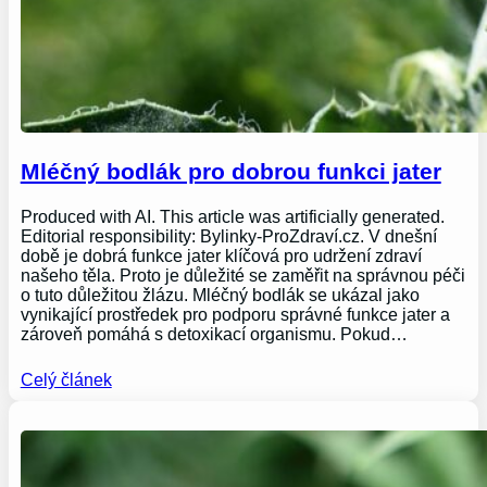
Mléčný bodlák pro dobrou funkci jater
Produced with AI. This article was artificially generated.
Editorial responsibility: Bylinky-ProZdraví.cz. V dnešní
době je dobrá funkce jater klíčová pro udržení zdraví
našeho těla. Proto je důležité se zaměřit na správnou péči
o tuto důležitou žlázu. Mléčný bodlák se ukázal jako
vynikající prostředek pro podporu správné funkce jater a
zároveň pomáhá s detoxikací organismu. Pokud…
Celý článek