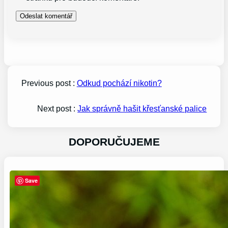
Previous post :
Odkud pochází nikotin?
Next post :
Jak správně hašit křesťanské palice
DOPORUČUJEME
Save