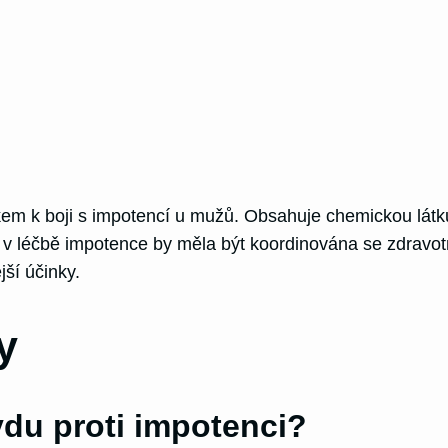
m k boji s impotencí u mužů. Obsahuje chemickou látku 
 v léčbě impotence by měla být koordinována se zdravot
ší účinky.
y
du proti impotenci?