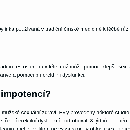
linka používaná v tradiční čínské medicíně k léčbě rů
dinu testosteronu v těle, což může pomoci zlepšit sexu
ánve a pomoci při erektilní dysfunkci.
 impotencí?
mužské sexuální zdraví. Byly provedeny některé studie, 
střední erektilní dysfunkcí podrobovali 8 týdnů dlouhém
ariin, měli signifikantně vyšší skóre v oblasti sexuálních 