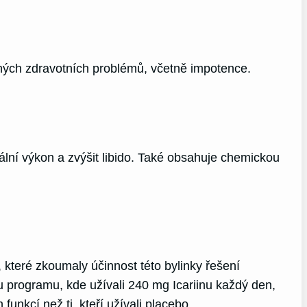
zných zdravotních problémů, včetně impotence.
ální výkon a zvýšit libido. Také obsahuje chemickou
které zkoumaly účinnost této bylinky řešení
u programu, kde užívali 240 mg Icariinu každý den,
funkcí než ti, kteří užívali placebo.