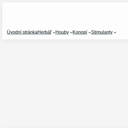
Přeskočit
na
obsah
Úvodní stránka
Herbář
Houby
Konopí
Stimulanty