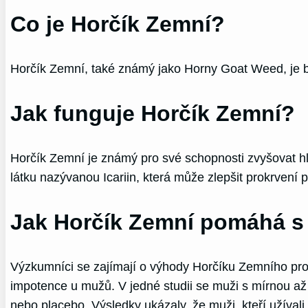
Co je Horčík Zemní?
Horčík Zemní, také známý jako Horny Goat Weed, je by
Jak funguje Horčík Zemní?
Horčík Zemní je známý pro své schopnosti zvyšovat hla
látku nazývanou Icariin, která může zlepšit prokrvení p
Jak Horčík Zemní pomáhá s
Výzkumníci se zajímají o výhody Horčíku Zemního pro 
impotence u mužů. V jedné studii se muži s mírnou až 
nebo placebo. Výsledky ukázaly, že muži, kteří užívali Ic