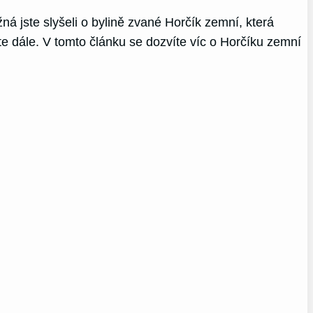
ná jste slyšeli o bylině zvané Horčík zemní, která
te dále. V tomto článku se dozvíte víc o Horčíku zemní