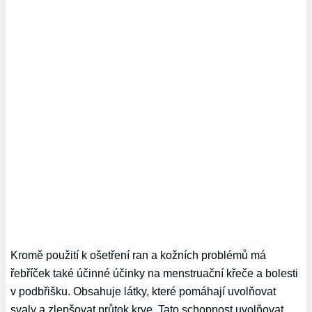
Kromě použití k ošetření ran a kožních problémů má
řebříček také účinné účinky na menstruační křeče a bolesti
v podbřišku. Obsahuje látky, které pomáhají uvolňovat
svaly a zlepšovat průtok krve. Tato schopnost uvolňovat