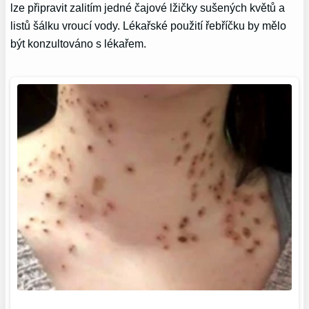
lze připravit zalitím jedné čajové lžičky sušených květů a
listů šálku vroucí vody. Lékařské použití řebříčku by mělo
být konzultováno s lékařem.