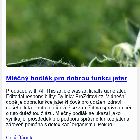
Mléčný bodlák pro dobrou funkci jater
Produced with AI. This article was artificially generated.
Editorial responsibility: Bylinky-ProZdraví.cz. V dnešní
době je dobrá funkce jater klíčová pro udržení zdraví
našeho těla. Proto je důležité se zaměřit na správnou péči
o tuto důležitou žlázu. Mléčný bodlák se ukázal jako
vynikající prostředek pro podporu správné funkce jater a
zároveň pomáhá s detoxikací organismu. Pokud…
Celý článek