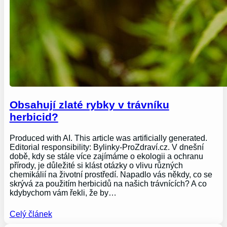
Obsahují zlaté rybky v trávníku
herbicid?
Produced with AI. This article was artificially generated.
Editorial responsibility: Bylinky-ProZdraví.cz. V dnešní
době, kdy se stále více zajímáme o ekologii a ochranu
přírody, je důležité si klást otázky o vlivu různých
chemikálií na životní prostředí. Napadlo vás někdy, co se
skrývá za použitím herbicidů na našich trávnících? A co
kdybychom vám řekli, že by…
Celý článek