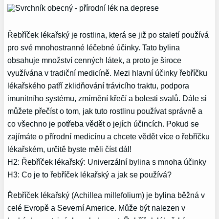
Řebříček lékařský je rostlina, která se již po staletí používá
pro své mnohostranné léčebné účinky. Tato bylina
obsahuje množství cenných látek, a proto je široce
využívána v tradiční medicíně. Mezi hlavní účinky řebříčku
lékařského patří zklidňování trávicího traktu, podpora
imunitního systému, zmírnění křečí a bolesti svalů. Dále si
můžete přečíst o tom, jak tuto rostlinu používat správně a
co všechno je potřeba vědět o jejích účincích. Pokud se
zajímáte o přírodní medicínu a chcete vědět více o řebříčku
lékařském, určitě byste měli číst dál!
H2: Řebříček lékařský: Univerzální bylina s mnoha účinky
H3: Co je to řebříček lékařský a jak se používá?
Řebříček lékařský (Achillea millefolium) je bylina běžná v
celé Evropě a Severní Americe. Může být nalezen v