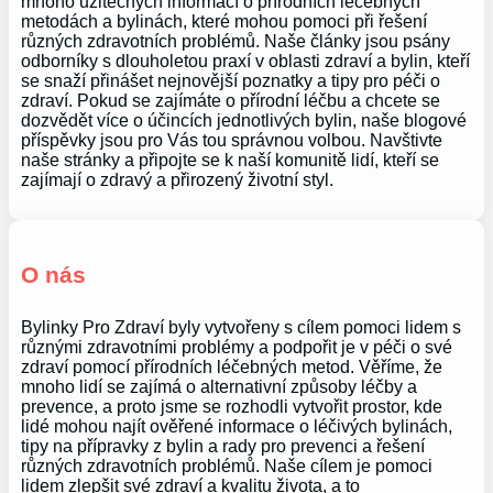
mnoho užitečných informací o přírodních léčebných
metodách a bylinách, které mohou pomoci při řešení
různých zdravotních problémů. Naše články jsou psány
odborníky s dlouholetou praxí v oblasti zdraví a bylin, kteří
se snaží přinášet nejnovější poznatky a tipy pro péči o
zdraví. Pokud se zajímáte o přírodní léčbu a chcete se
dozvědět více o účincích jednotlivých bylin, naše blogové
příspěvky jsou pro Vás tou správnou volbou. Navštivte
naše stránky a připojte se k naší komunitě lidí, kteří se
zajímají o zdravý a přirozený životní styl.
O nás
Bylinky Pro Zdraví byly vytvořeny s cílem pomoci lidem s
různými zdravotními problémy a podpořit je v péči o své
zdraví pomocí přírodních léčebných metod. Věříme, že
mnoho lidí se zajímá o alternativní způsoby léčby a
prevence, a proto jsme se rozhodli vytvořit prostor, kde
lidé mohou najít ověřené informace o léčivých bylinách,
tipy na přípravky z bylin a rady pro prevenci a řešení
různých zdravotních problémů. Naše cílem je pomoci
lidem zlepšit své zdraví a kvalitu života, a to