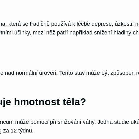
a, která se tradičně používá k léčbě deprese, úzkosti, 
mi účinky, mezi něž patří například snížení hladiny cho
uje nad normální úroveň. Tento stav může být způsoben r
je hmotnost těla?
ricum může pomoci při snižování váhy. Jedna studie ukáza
 za 12 týdnů.