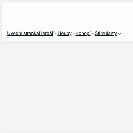
Přeskočit
na
obsah
Úvodní stránka
Herbář
Houby
Konopí
Stimulanty