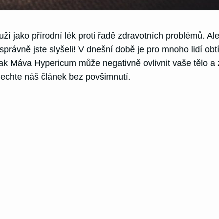
uží jako přírodní lék proti řadě zdravotních problémů. A
ávně jste slyšeli! V dnešní době je pro mnoho lidí obtíž
jak Máva Hypericum může negativně ovlivnit vaše tělo a 
 nechte náš článek bez povšimnutí.