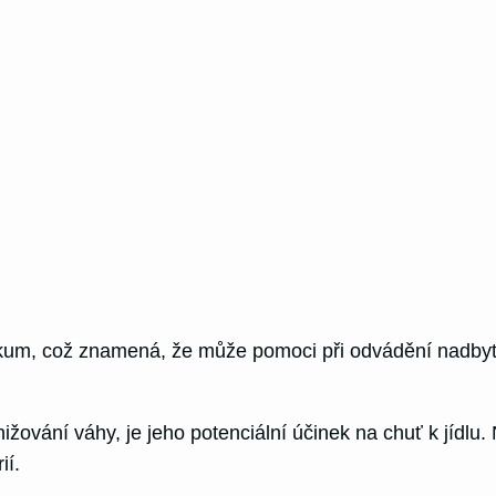
ikum, což znamená, že může pomoci při odvádění nadbyte
žování váhy, je jeho potenciální účinek na chuť k jídl
ií.