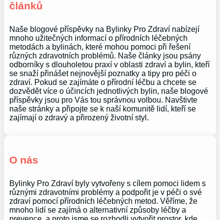
článků
Naše blogové příspěvky na Bylinky Pro Zdraví nabízejí
mnoho užitečných informací o přírodních léčebných
metodách a bylinách, které mohou pomoci při řešení
různých zdravotních problémů. Naše články jsou psány
odborníky s dlouholetou praxí v oblasti zdraví a bylin, kteří
se snaží přinášet nejnovější poznatky a tipy pro péči o
zdraví. Pokud se zajímáte o přírodní léčbu a chcete se
dozvědět více o účincích jednotlivých bylin, naše blogové
příspěvky jsou pro Vás tou správnou volbou. Navštivte
naše stránky a připojte se k naší komunitě lidí, kteří se
zajímají o zdravý a přirozený životní styl.
O nás
Bylinky Pro Zdraví byly vytvořeny s cílem pomoci lidem s
různými zdravotními problémy a podpořit je v péči o své
zdraví pomocí přírodních léčebných metod. Věříme, že
mnoho lidí se zajímá o alternativní způsoby léčby a
prevence, a proto jsme se rozhodli vytvořit prostor, kde