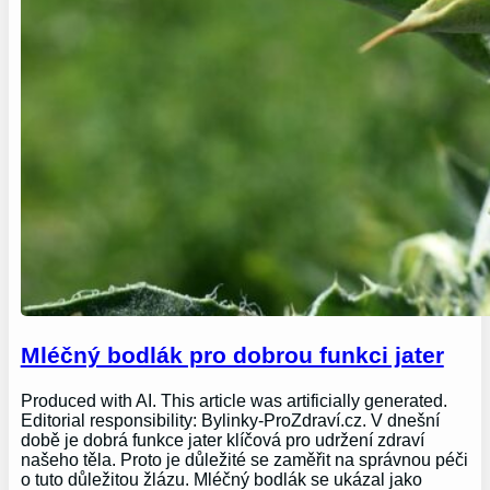
Mléčný bodlák pro dobrou funkci jater
Produced with AI. This article was artificially generated.
Editorial responsibility: Bylinky-ProZdraví.cz. V dnešní
době je dobrá funkce jater klíčová pro udržení zdraví
našeho těla. Proto je důležité se zaměřit na správnou péči
o tuto důležitou žlázu. Mléčný bodlák se ukázal jako