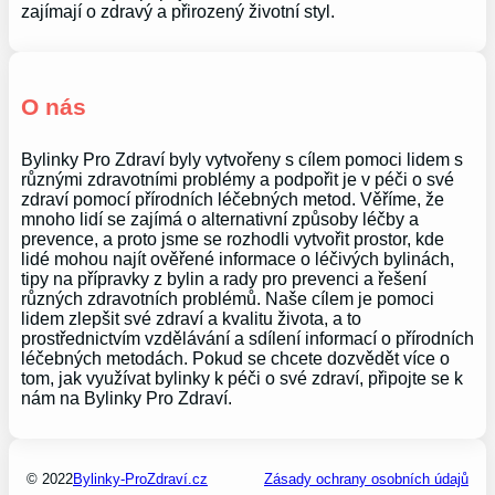
zajímají o zdravý a přirozený životní styl.
O nás
Bylinky Pro Zdraví byly vytvořeny s cílem pomoci lidem s
různými zdravotními problémy a podpořit je v péči o své
zdraví pomocí přírodních léčebných metod. Věříme, že
mnoho lidí se zajímá o alternativní způsoby léčby a
prevence, a proto jsme se rozhodli vytvořit prostor, kde
lidé mohou najít ověřené informace o léčivých bylinách,
tipy na přípravky z bylin a rady pro prevenci a řešení
různých zdravotních problémů. Naše cílem je pomoci
lidem zlepšit své zdraví a kvalitu života, a to
prostřednictvím vzdělávání a sdílení informací o přírodních
léčebných metodách. Pokud se chcete dozvědět více o
tom, jak využívat bylinky k péči o své zdraví, připojte se k
nám na Bylinky Pro Zdraví.
© 2022
Bylinky-ProZdraví.cz
Zásady ochrany osobních údajů