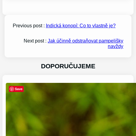
Previous post :
Indická konopí: Co to vlastně je?
Next post :
Jak účinně odstraňovat pampelišky
navždy
DOPORUČUJEME
Save