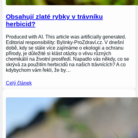
Obsahují zlaté rybky v trávníku
herbicid?
Produced with AI. This article was artificially generated.
Editorial responsibility: Bylinky-ProZdraví.cz. V dnešní
době, kdy se stále více zajímáme o ekologii a ochranu
přírody, je důležité si klást otázky o vlivu různých
chemikálií na životní prostředí. Napadlo vás někdy, co se
skrývá za použitím herbicidů na našich trávnících? A co
kdybychom vám řekli, že by…
Celý článek