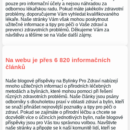
pouze pro informační účely a nejsou náhradou za
odbornou lékařskou radu. Pokud máte jakékoliv zdravotní
problémy, doporučujeme Vám vyhledat kvalifikovaného
lékaře. Naše stránky Vám však mohou poskytnout
užitečné informace a tipy pro péči o Vaše zdraví a
prevenci zdravotních problémů. Děkujeme Vám za
návštěvu a těšíme se na Vaše další zájmy.
Na webu je přes 6 820 informačních
článků
Naše blogové příspěvky na Bylinky Pro Zdraví nabízejí
mnoho užitečných informací o přírodních léčebných
metodách a bylinách, které mohou pomoci při řešení
různých zdravotních problémů. Naše články jsou psány
odborníky s dlouholetou praxí v oblasti zdraví a bylin, kteří
se snaží přinášet nejnovější poznatky a tipy pro péči o
zdraví. Pokud se zajímáte o přírodní léčbu a chcete se
dozvědět více o účincích jednotlivých bylin, naše blogové
příspěvky jsou pro Vás tou správnou volbou. Navštivte
naše stránky a připojte se k naší komunitě lidí, kteří se