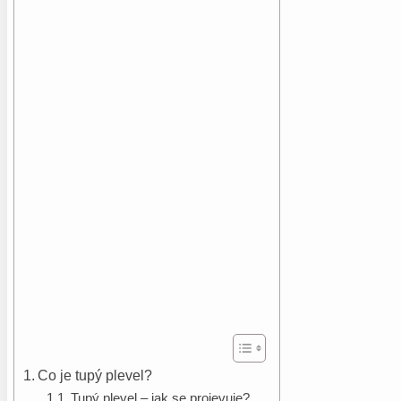
Co je tupý plevel?
Tupý plevel – jak se projevuje?