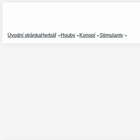
Přeskočit
na
obsah
Úvodní stránka
Herbář
Houby
Konopí
Stimulanty