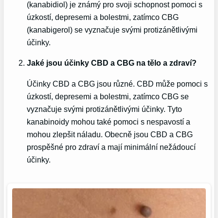
(kanabidiol) je známý pro svoji schopnost pomoci s
úzkostí, depresemi a bolestmi, zatímco CBG
(kanabigerol) se vyznačuje svými protizánětlivými
účinky.
Jaké jsou účinky CBD a CBG na tělo a zdraví?
Účinky CBD a CBG jsou různé. CBD může pomoci s
úzkostí, depresemi a bolestmi, zatímco CBG se
vyznačuje svými protizánětlivými účinky. Tyto
kanabinoidy mohou také pomoci s nespavostí a
mohou zlepšit náladu. Obecně jsou CBD a CBG
prospěšné pro zdraví a mají minimální nežádoucí
účinky.