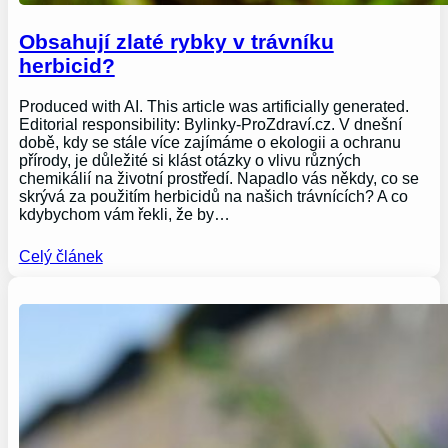
Obsahují zlaté rybky v trávníku
herbicid?
Produced with AI. This article was artificially generated.
Editorial responsibility: Bylinky-ProZdraví.cz. V dnešní
době, kdy se stále více zajímáme o ekologii a ochranu
přírody, je důležité si klást otázky o vlivu různých
chemikálií na životní prostředí. Napadlo vás někdy, co se
skrývá za použitím herbicidů na našich trávnících? A co
kdybychom vám řekli, že by…
Celý článek