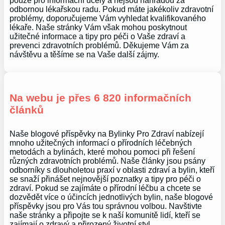
pouze pro informační účely a nejsou náhradou za
odbornou lékařskou radu. Pokud máte jakékoliv zdravotní
problémy, doporučujeme Vám vyhledat kvalifikovaného
lékaře. Naše stránky Vám však mohou poskytnout
užitečné informace a tipy pro péči o Vaše zdraví a
prevenci zdravotních problémů. Děkujeme Vám za
návštěvu a těšíme se na Vaše další zájmy.
Na webu je přes 6 820 informačních
článků
Naše blogové příspěvky na Bylinky Pro Zdraví nabízejí
mnoho užitečných informací o přírodních léčebných
metodách a bylinách, které mohou pomoci při řešení
různých zdravotních problémů. Naše články jsou psány
odborníky s dlouholetou praxí v oblasti zdraví a bylin, kteří
se snaží přinášet nejnovější poznatky a tipy pro péči o
zdraví. Pokud se zajímáte o přírodní léčbu a chcete se
dozvědět více o účincích jednotlivých bylin, naše blogové
příspěvky jsou pro Vás tou správnou volbou. Navštivte
naše stránky a připojte se k naší komunitě lidí, kteří se
zajímají o zdravý a přirozený životní styl.