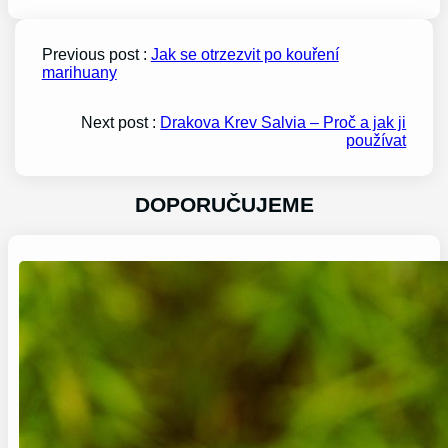
Previous post :
Jak se otrzezvit po kouření
marihuany
Next post :
Drakova Krev Salvia – Proč a jak ji
používat
DOPORUČUJEME