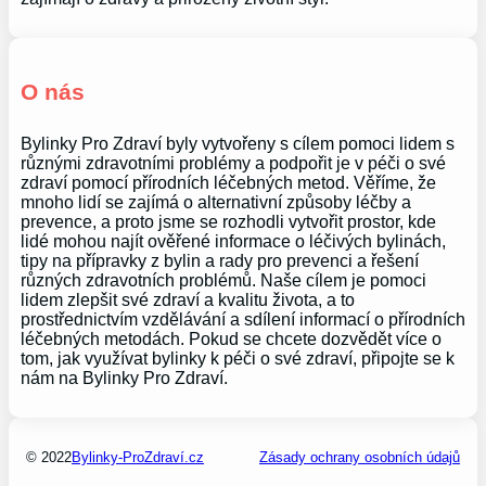
O nás
Bylinky Pro Zdraví byly vytvořeny s cílem pomoci lidem s
různými zdravotními problémy a podpořit je v péči o své
zdraví pomocí přírodních léčebných metod. Věříme, že
mnoho lidí se zajímá o alternativní způsoby léčby a
prevence, a proto jsme se rozhodli vytvořit prostor, kde
lidé mohou najít ověřené informace o léčivých bylinách,
tipy na přípravky z bylin a rady pro prevenci a řešení
různých zdravotních problémů. Naše cílem je pomoci
lidem zlepšit své zdraví a kvalitu života, a to
prostřednictvím vzdělávání a sdílení informací o přírodních
léčebných metodách. Pokud se chcete dozvědět více o
tom, jak využívat bylinky k péči o své zdraví, připojte se k
nám na Bylinky Pro Zdraví.
© 2022
Bylinky-ProZdraví.cz
Zásady ochrany osobních údajů