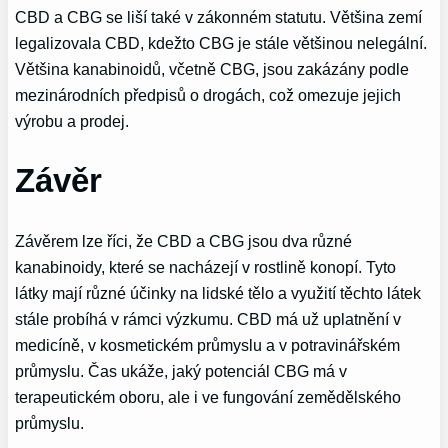
CBD a CBG se liší také v zákonném statutu. Většina zemí
legalizovala CBD, kdežto CBG je stále většinou nelegální.
Většina kanabinoidů, včetně CBG, jsou zakázány podle
mezinárodních předpisů o drogách, což omezuje jejich
výrobu a prodej.
Závěr
Závěrem lze říci, že CBD a CBG jsou dva různé
kanabinoidy, které se nacházejí v rostlině konopí. Tyto
látky mají různé účinky na lidské tělo a využití těchto látek
stále probíhá v rámci výzkumu. CBD má už uplatnění v
medicíně, v kosmetickém průmyslu a v potravinářském
průmyslu. Čas ukáže, jaký potenciál CBG má v
terapeutickém oboru, ale i ve fungování zemědělského
průmyslu.