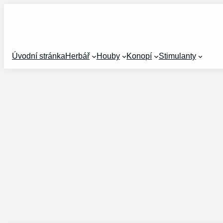
Přeskočit
na
obsah
Úvodní stránka
Herbář
Houby
Konopí
Stimulanty