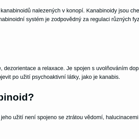
 kanabinoidů nalezených v konopí. Kanabinoidy jsou chem
binoidní systém je zodpovědný za regulaci různých fyzi
ie, dezorientace a relaxace. Je spojen s uvolňováním d
it po užití psychoaktivní látky, jako je kanabis.
binoid?
jeho užití není spojeno se ztrátou vědomí, halucinacem