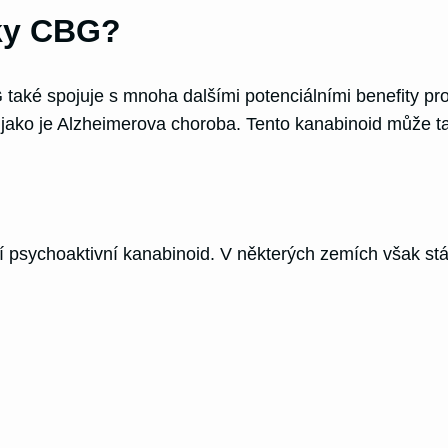
nky CBG?
také spojuje s mnoha dalšími potenciálními benefity pr
ako je Alzheimerova choroba. Tento kanabinoid může tak
 psychoaktivní kanabinoid. V některých zemích však stál