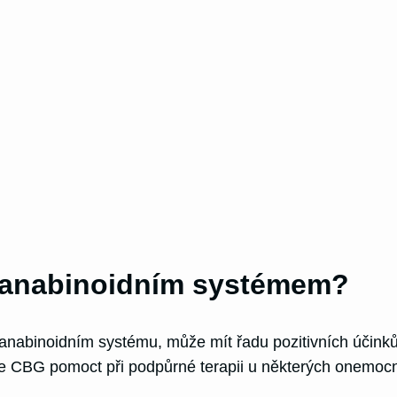
kanabinoidním systémem?
nabinoidním systému, může mít řadu pozitivních účinků.
že CBG pomoct při podpůrné terapii u některých onemocn