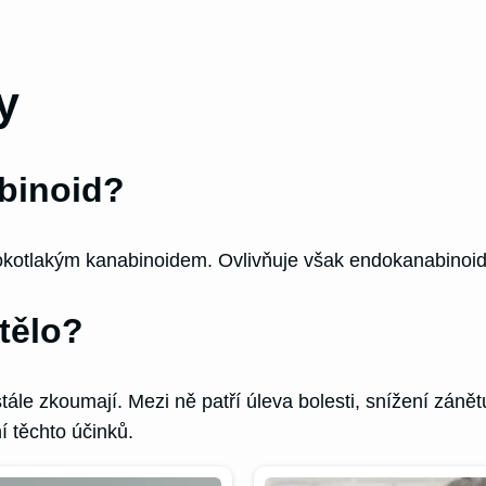
y
binoid?
otlakým kanabinoidem. Ovlivňuje však endokanabinoidní
tělo?
tále zkoumají. Mezi ně patří úleva bolesti, snížení zán
í těchto účinků.