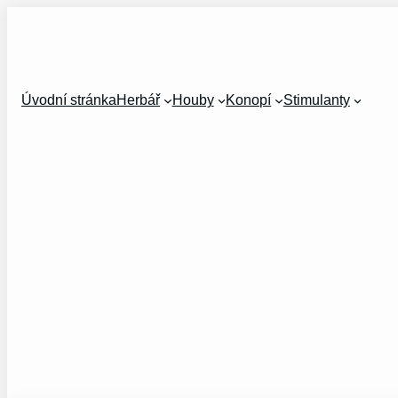
Přeskočit
na
obsah
Úvodní stránka
Herbář
Houby
Konopí
Stimulanty