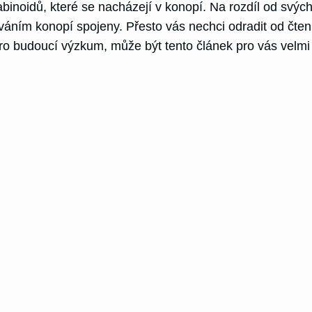
binoidů, které se nacházejí v konopí. Na rozdíl od sv
íváním konopí spojeny. Přesto vás nechci odradit od čt
u pro budoucí výzkum, může být tento článek pro vás vel