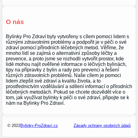
O nás
Bylinky Pro Zdraví byly vytvořeny s cílem pomoci lidem s
různými zdravotními problémy a podpořit je v péči o své
zdraví pomocí přírodních léčebných metod. Věříme, že
mnoho lidí se zajímá o alternativní způsoby léčby a
prevence, a proto jsme se rozhodli vytvořit prostor, kde
lidé mohou najít ověřené informace o léčivých bylinách,
tipy na přípravky z bylin a rady pro prevenci a řešení
různých zdravotních problémů. Naše cílem je pomoci
lidem zlepšit své zdraví a kvalitu života, a to
prostřednictvím vzdělávání a sdílení informací o přírodních
léčebných metodách. Pokud se chcete dozvědět více o
tom, jak využívat bylinky k péči o své zdraví, připojte se k
nám na Bylinky Pro Zdraví.
© 2022
Bylinky-ProZdraví.cz
Zásady ochrany osobních údajů