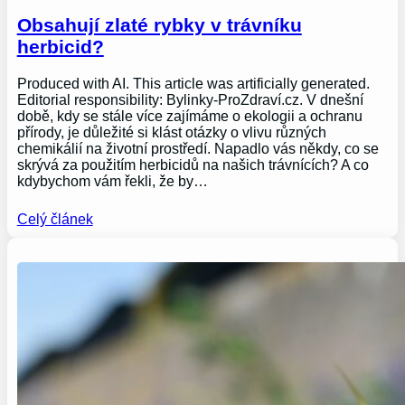
Obsahují zlaté rybky v trávníku
herbicid?
Produced with AI. This article was artificially generated.
Editorial responsibility: Bylinky-ProZdraví.cz. V dnešní
době, kdy se stále více zajímáme o ekologii a ochranu
přírody, je důležité si klást otázky o vlivu různých
chemikálií na životní prostředí. Napadlo vás někdy, co se
skrývá za použitím herbicidů na našich trávnících? A co
kdybychom vám řekli, že by…
Celý článek