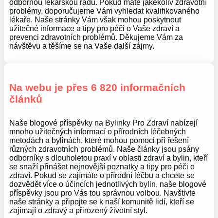
odbornou lékařskou radu. Pokud máte jakékoliv zdravotní
problémy, doporučujeme Vám vyhledat kvalifikovaného
lékaře. Naše stránky Vám však mohou poskytnout
užitečné informace a tipy pro péči o Vaše zdraví a
prevenci zdravotních problémů. Děkujeme Vám za
návštěvu a těšíme se na Vaše další zájmy.
Na webu je přes 6 820 informačních
článků
Naše blogové příspěvky na Bylinky Pro Zdraví nabízejí
mnoho užitečných informací o přírodních léčebných
metodách a bylinách, které mohou pomoci při řešení
různých zdravotních problémů. Naše články jsou psány
odborníky s dlouholetou praxí v oblasti zdraví a bylin, kteří
se snaží přinášet nejnovější poznatky a tipy pro péči o
zdraví. Pokud se zajímáte o přírodní léčbu a chcete se
dozvědět více o účincích jednotlivých bylin, naše blogové
příspěvky jsou pro Vás tou správnou volbou. Navštivte
naše stránky a připojte se k naší komunitě lidí, kteří se
zajímají o zdravý a přirozený životní styl.