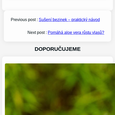
Previous post :
Sušení bezinek – praktický návod
Next post :
Pomáhá aloe vera růstu vlasů?
DOPORUČUJEME