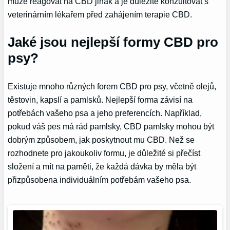
může reagovat na CBD jinak a je důležité konzultovat s
veterinárním lékařem před zahájením terapie CBD.
Jaké jsou nejlepší formy CBD pro
psy?
Existuje mnoho různých forem CBD pro psy, včetně olejů,
těstovin, kapslí a pamlsků. Nejlepší forma závisí na
potřebách vašeho psa a jeho preferencích. Například,
pokud váš pes má rád pamlsky, CBD pamlsky mohou být
dobrým způsobem, jak poskytnout mu CBD. Než se
rozhodnete pro jakoukoliv formu, je důležité si přečíst
složení a mít na paměti, že každá dávka by měla být
přizpůsobena individuálním potřebám vašeho psa.