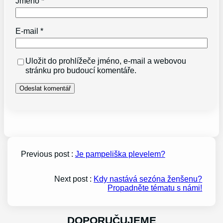
Jméno
*
E-mail
*
Uložit do prohlížeče jméno, e-mail a webovou
stránku pro budoucí komentáře.
Previous post :
Je pampeliška plevelem?
Next post :
Kdy nastává sezóna ženšenu?
Propadněte tématu s námi!
DOPORUČUJEME