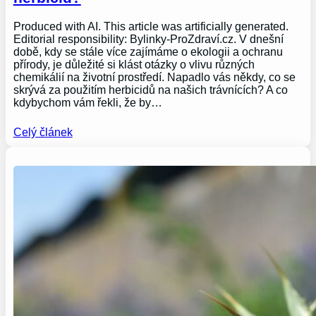
Produced with AI. This article was artificially generated.
Editorial responsibility: Bylinky-ProZdraví.cz. V dnešní
době, kdy se stále více zajímáme o ekologii a ochranu
přírody, je důležité si klást otázky o vlivu různých
chemikálií na životní prostředí. Napadlo vás někdy, co se
skrývá za použitím herbicidů na našich trávnících? A co
kdybychom vám řekli, že by…
Celý článek