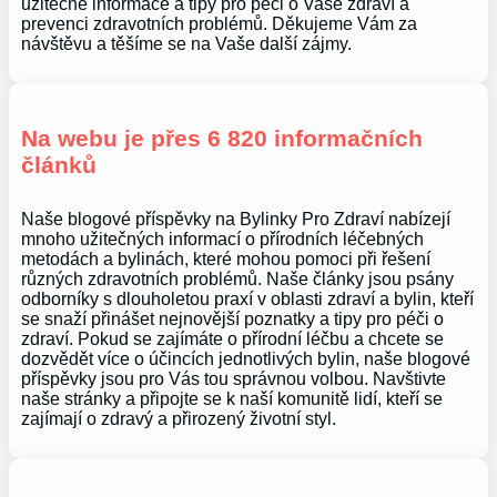
užitečné informace a tipy pro péči o Vaše zdraví a
prevenci zdravotních problémů. Děkujeme Vám za
návštěvu a těšíme se na Vaše další zájmy.
Na webu je přes 6 820 informačních
článků
Naše blogové příspěvky na Bylinky Pro Zdraví nabízejí
mnoho užitečných informací o přírodních léčebných
metodách a bylinách, které mohou pomoci při řešení
různých zdravotních problémů. Naše články jsou psány
odborníky s dlouholetou praxí v oblasti zdraví a bylin, kteří
se snaží přinášet nejnovější poznatky a tipy pro péči o
zdraví. Pokud se zajímáte o přírodní léčbu a chcete se
dozvědět více o účincích jednotlivých bylin, naše blogové
příspěvky jsou pro Vás tou správnou volbou. Navštivte
naše stránky a připojte se k naší komunitě lidí, kteří se
zajímají o zdravý a přirozený životní styl.