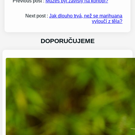
Previous post :
Můžeš být závislý na konopí?
Next post :
Jak dlouho trvá, než se marihuana
vyloučí z těla?
DOPORUČUJEME