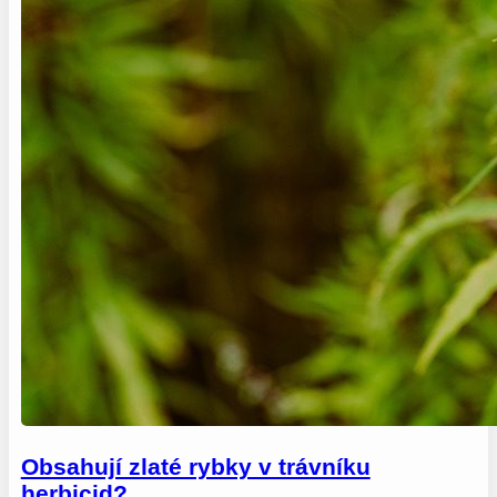
Obsahují zlaté rybky v trávníku
herbicid?