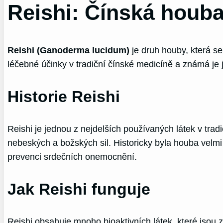
Reishi: Čínská houb
Reishi (Ganoderma lucidum)
je druh houby, která se
léčebné účinky v tradiční čínské medicíně a známá je ja
Historie Reishi
Reishi je jednou z nejdelších používaných látek v tra
nebeských a božských sil. Historicky byla houba velmi 
prevenci srdečních onemocnění.
Jak Reishi funguje
Reishi obsahuje mnoho bioaktivních látek, které jsou 