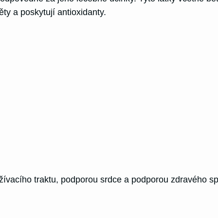
ěty a poskytují antioxidanty.
žívacího traktu, podporou srdce a podporou zdravého s