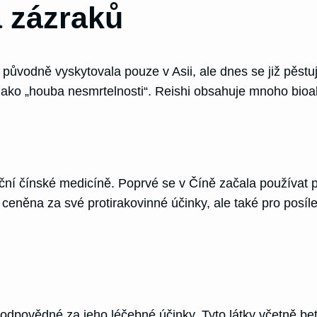
a zázraků
 původně vyskytovala pouze v Asii, ale dnes se již pěstuj
ko „houba nesmrtelnosti“. Reishi obsahuje mnoho bioaktivn
diční čínské medicíně. Poprvé se v Číně začala používat 
ceněna za své protirakovinné účinky, ale také pro posíle
zodpovědné za jeho léčebné účinky. Tyto látky včetně bet