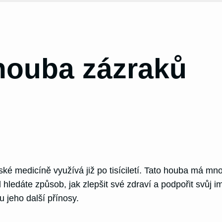
 houba zázraků
nské medicíně využívá již po tisíciletí. Tato houba má m
ledáte způsob, jak zlepšit své zdraví a podpořit svůj im
u jeho další přínosy.