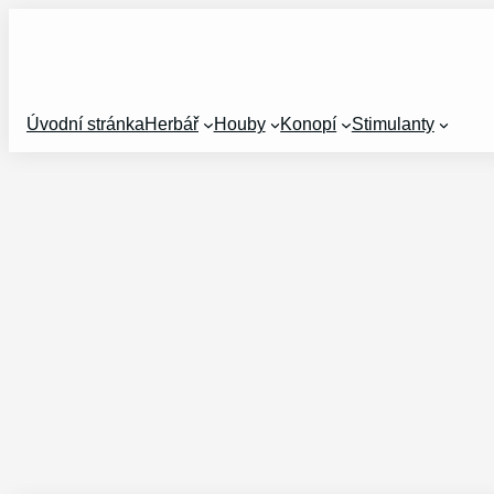
Přeskočit
na
obsah
Úvodní stránka
Herbář
Houby
Konopí
Stimulanty