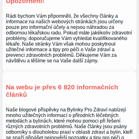
Upozornění!
Rádi bychom Vám připomněli, že všechny články a
informace na našich webových stránkách jsou určeny
pouze pro informační účely a nejsou náhradou za
odbornou lékařskou radu. Pokud máte jakékoliv zdravotní
problémy, doporučujeme Vám vyhledat kvalifikovaného
lékaře. Naše stránky Vám však mohou poskytnout
užitečné informace a tipy pro péči o Vaše zdraví a
prevenci zdravotních problémů. Děkujeme Vám za
návštěvu a těšíme se na Vaše další zájmy.
Na webu je přes 6 820 informačních
článků
Naše blogové příspěvky na Bylinky Pro Zdraví nabízejí
mnoho užitečných informací o přírodních léčebných
metodách a bylinách, které mohou pomoci při řešení
různých zdravotních problémů. Naše články jsou psány
odborníky s dlouholetou praxí v oblasti zdraví a bylin, kteří
se snaží přinášet nejnovější poznatky a tipy pro péči o