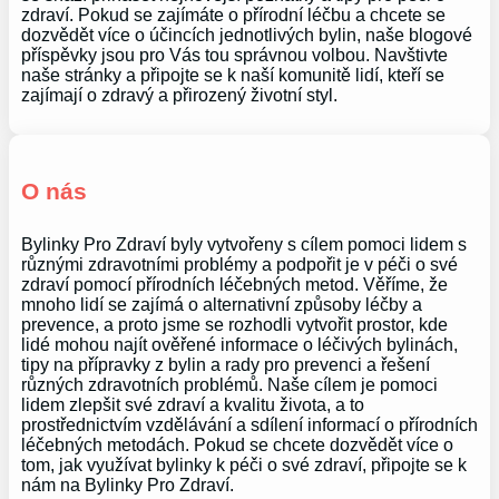
zdraví. Pokud se zajímáte o přírodní léčbu a chcete se
dozvědět více o účincích jednotlivých bylin, naše blogové
příspěvky jsou pro Vás tou správnou volbou. Navštivte
naše stránky a připojte se k naší komunitě lidí, kteří se
zajímají o zdravý a přirozený životní styl.
O nás
Bylinky Pro Zdraví byly vytvořeny s cílem pomoci lidem s
různými zdravotními problémy a podpořit je v péči o své
zdraví pomocí přírodních léčebných metod. Věříme, že
mnoho lidí se zajímá o alternativní způsoby léčby a
prevence, a proto jsme se rozhodli vytvořit prostor, kde
lidé mohou najít ověřené informace o léčivých bylinách,
tipy na přípravky z bylin a rady pro prevenci a řešení
různých zdravotních problémů. Naše cílem je pomoci
lidem zlepšit své zdraví a kvalitu života, a to
prostřednictvím vzdělávání a sdílení informací o přírodních
léčebných metodách. Pokud se chcete dozvědět více o
tom, jak využívat bylinky k péči o své zdraví, připojte se k
nám na Bylinky Pro Zdraví.