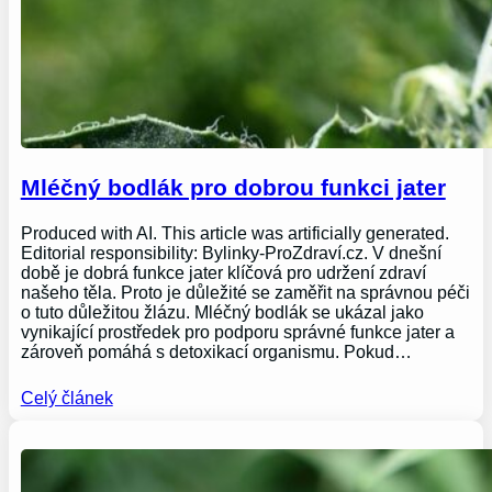
Mléčný bodlák pro dobrou funkci jater
Produced with AI. This article was artificially generated.
Editorial responsibility: Bylinky-ProZdraví.cz. V dnešní
době je dobrá funkce jater klíčová pro udržení zdraví
našeho těla. Proto je důležité se zaměřit na správnou péči
o tuto důležitou žlázu. Mléčný bodlák se ukázal jako
vynikající prostředek pro podporu správné funkce jater a
zároveň pomáhá s detoxikací organismu. Pokud…
Celý článek