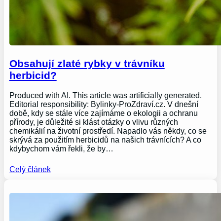
Obsahují zlaté rybky v trávníku
herbicid?
Produced with AI. This article was artificially generated.
Editorial responsibility: Bylinky-ProZdraví.cz. V dnešní
době, kdy se stále více zajímáme o ekologii a ochranu
přírody, je důležité si klást otázky o vlivu různých
chemikálií na životní prostředí. Napadlo vás někdy, co se
skrývá za použitím herbicidů na našich trávnících? A co
kdybychom vám řekli, že by…
Celý článek