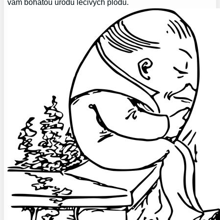
vám bohatou úrodu léčivých plodů.