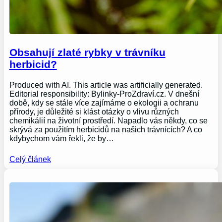
Obsahují zlaté rybky v trávníku
herbicid?
Produced with AI. This article was artificially generated.
Editorial responsibility: Bylinky-ProZdraví.cz. V dnešní
době, kdy se stále více zajímáme o ekologii a ochranu
přírody, je důležité si klást otázky o vlivu různých
chemikálií na životní prostředí. Napadlo vás někdy, co se
skrývá za použitím herbicidů na našich trávnících? A co
kdybychom vám řekli, že by…
Celý článek