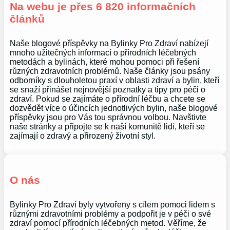
Na webu je přes 6 820 informačních
článků
Naše blogové příspěvky na Bylinky Pro Zdraví nabízejí
mnoho užitečných informací o přírodních léčebných
metodách a bylinách, které mohou pomoci při řešení
různých zdravotních problémů. Naše články jsou psány
odborníky s dlouholetou praxí v oblasti zdraví a bylin, kteří
se snaží přinášet nejnovější poznatky a tipy pro péči o
zdraví. Pokud se zajímáte o přírodní léčbu a chcete se
dozvědět více o účincích jednotlivých bylin, naše blogové
příspěvky jsou pro Vás tou správnou volbou. Navštivte
naše stránky a připojte se k naší komunitě lidí, kteří se
zajímají o zdravý a přirozený životní styl.
O nás
Bylinky Pro Zdraví byly vytvořeny s cílem pomoci lidem s
různými zdravotními problémy a podpořit je v péči o své
zdraví pomocí přírodních léčebných metod. Věříme, že