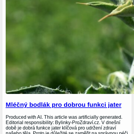
Mléčný bodlák pro dobrou funkci jater
Produced with AI. This article was artificially generated.
Editorial responsibility: Bylinky-ProZdraví.cz. V dnešní
době je dobrá funkce jater klíčová pro udržení zdraví
našeho těla. Proto je důležité se zaměřit na správnou péči