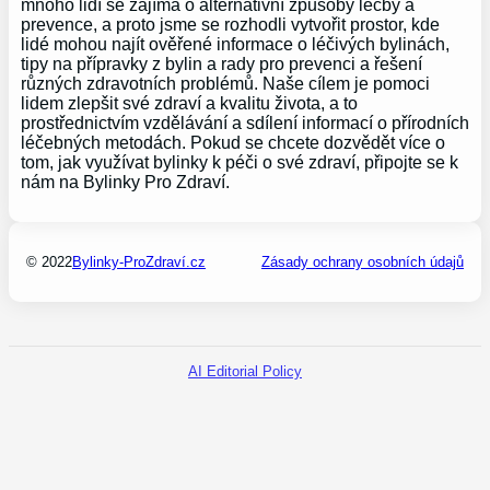
mnoho lidí se zajímá o alternativní způsoby léčby a
prevence, a proto jsme se rozhodli vytvořit prostor, kde
lidé mohou najít ověřené informace o léčivých bylinách,
tipy na přípravky z bylin a rady pro prevenci a řešení
různých zdravotních problémů. Naše cílem je pomoci
lidem zlepšit své zdraví a kvalitu života, a to
prostřednictvím vzdělávání a sdílení informací o přírodních
léčebných metodách. Pokud se chcete dozvědět více o
tom, jak využívat bylinky k péči o své zdraví, připojte se k
nám na Bylinky Pro Zdraví.
© 2022
Bylinky-ProZdraví.cz
Zásady ochrany osobních údajů
AI Editorial Policy