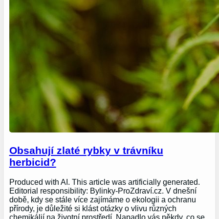
Obsahují zlaté rybky v trávníku
herbicid?
Produced with AI. This article was artificially generated.
Editorial responsibility: Bylinky-ProZdraví.cz. V dnešní
době, kdy se stále více zajímáme o ekologii a ochranu
přírody, je důležité si klást otázky o vlivu různých
chemikálií na životní prostředí. Napadlo vás někdy, co se