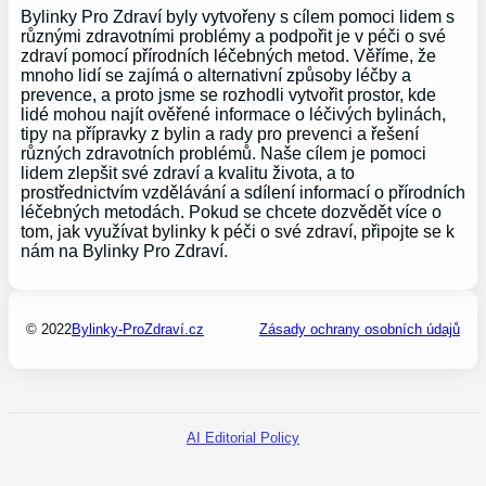
Bylinky Pro Zdraví byly vytvořeny s cílem pomoci lidem s
různými zdravotními problémy a podpořit je v péči o své
zdraví pomocí přírodních léčebných metod. Věříme, že
mnoho lidí se zajímá o alternativní způsoby léčby a
prevence, a proto jsme se rozhodli vytvořit prostor, kde
lidé mohou najít ověřené informace o léčivých bylinách,
tipy na přípravky z bylin a rady pro prevenci a řešení
různých zdravotních problémů. Naše cílem je pomoci
lidem zlepšit své zdraví a kvalitu života, a to
prostřednictvím vzdělávání a sdílení informací o přírodních
léčebných metodách. Pokud se chcete dozvědět více o
tom, jak využívat bylinky k péči o své zdraví, připojte se k
nám na Bylinky Pro Zdraví.
© 2022
Bylinky-ProZdraví.cz
Zásady ochrany osobních údajů
AI Editorial Policy