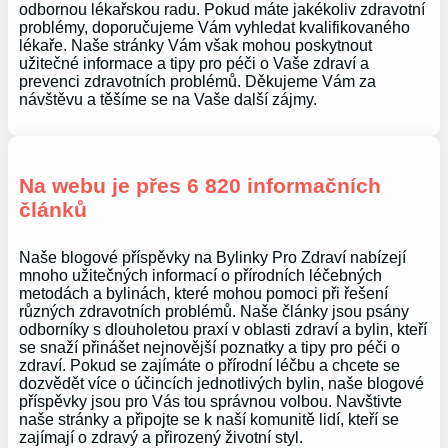
odbornou lékařskou radu. Pokud máte jakékoliv zdravotní
problémy, doporučujeme Vám vyhledat kvalifikovaného
lékaře. Naše stránky Vám však mohou poskytnout
užitečné informace a tipy pro péči o Vaše zdraví a
prevenci zdravotních problémů. Děkujeme Vám za
návštěvu a těšíme se na Vaše další zájmy.
Na webu je přes 6 820 informačních
článků
Naše blogové příspěvky na Bylinky Pro Zdraví nabízejí
mnoho užitečných informací o přírodních léčebných
metodách a bylinách, které mohou pomoci při řešení
různých zdravotních problémů. Naše články jsou psány
odborníky s dlouholetou praxí v oblasti zdraví a bylin, kteří
se snaží přinášet nejnovější poznatky a tipy pro péči o
zdraví. Pokud se zajímáte o přírodní léčbu a chcete se
dozvědět více o účincích jednotlivých bylin, naše blogové
příspěvky jsou pro Vás tou správnou volbou. Navštivte
naše stránky a připojte se k naší komunitě lidí, kteří se
zajímají o zdravý a přirozený životní styl.