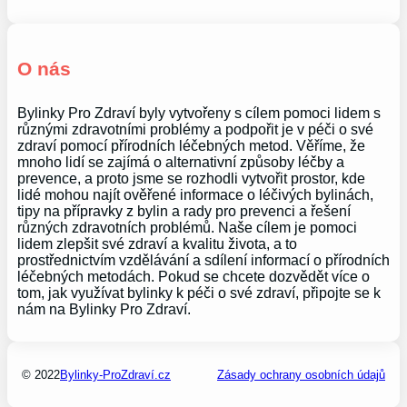
O nás
Bylinky Pro Zdraví byly vytvořeny s cílem pomoci lidem s
různými zdravotními problémy a podpořit je v péči o své
zdraví pomocí přírodních léčebných metod. Věříme, že
mnoho lidí se zajímá o alternativní způsoby léčby a
prevence, a proto jsme se rozhodli vytvořit prostor, kde
lidé mohou najít ověřené informace o léčivých bylinách,
tipy na přípravky z bylin a rady pro prevenci a řešení
různých zdravotních problémů. Naše cílem je pomoci
lidem zlepšit své zdraví a kvalitu života, a to
prostřednictvím vzdělávání a sdílení informací o přírodních
léčebných metodách. Pokud se chcete dozvědět více o
tom, jak využívat bylinky k péči o své zdraví, připojte se k
nám na Bylinky Pro Zdraví.
© 2022
Bylinky-ProZdraví.cz
Zásady ochrany osobních údajů