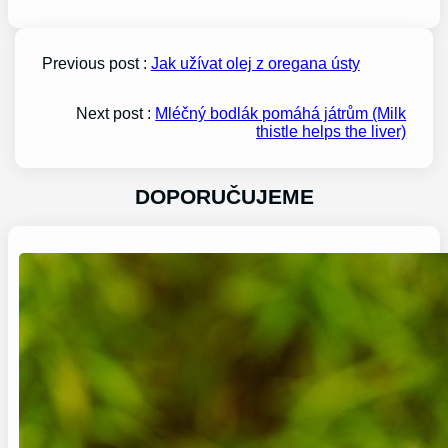
Previous post :
Jak užívat olej z oregana ústy
Next post :
Mléčný bodlák pomáhá játrům (Milk
thistle helps the liver)
DOPORUČUJEME