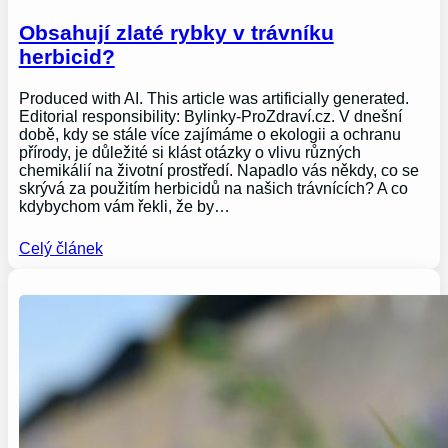
Obsahují zlaté rybky v trávníku
herbicid?
Produced with AI. This article was artificially generated.
Editorial responsibility: Bylinky-ProZdraví.cz. V dnešní
době, kdy se stále více zajímáme o ekologii a ochranu
přírody, je důležité si klást otázky o vlivu různých
chemikálií na životní prostředí. Napadlo vás někdy, co se
skrývá za použitím herbicidů na našich trávnících? A co
kdybychom vám řekli, že by…
Celý článek