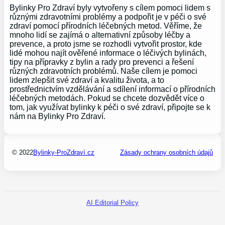
Bylinky Pro Zdraví byly vytvořeny s cílem pomoci lidem s
různými zdravotními problémy a podpořit je v péči o své
zdraví pomocí přírodních léčebných metod. Věříme, že
mnoho lidí se zajímá o alternativní způsoby léčby a
prevence, a proto jsme se rozhodli vytvořit prostor, kde
lidé mohou najít ověřené informace o léčivých bylinách,
tipy na přípravky z bylin a rady pro prevenci a řešení
různých zdravotních problémů. Naše cílem je pomoci
lidem zlepšit své zdraví a kvalitu života, a to
prostřednictvím vzdělávání a sdílení informací o přírodních
léčebných metodách. Pokud se chcete dozvědět více o
tom, jak využívat bylinky k péči o své zdraví, připojte se k
nám na Bylinky Pro Zdraví.
© 2022
Bylinky-ProZdraví.cz
Zásady ochrany osobních údajů
AI Editorial Policy