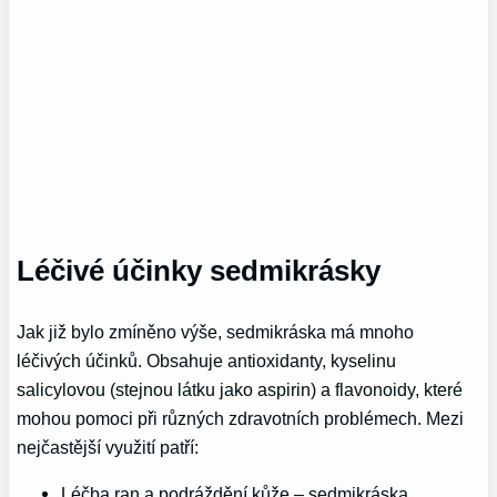
Léčivé účinky sedmikrásky
Jak již bylo zmíněno výše, sedmikráska má mnoho
léčivých účinků. Obsahuje antioxidanty, kyselinu
salicylovou (stejnou látku jako aspirin) a flavonoidy, které
mohou pomoci při různých zdravotních problémech. Mezi
nejčastější využití patří:
Léčba ran a podráždění kůže – sedmikráska