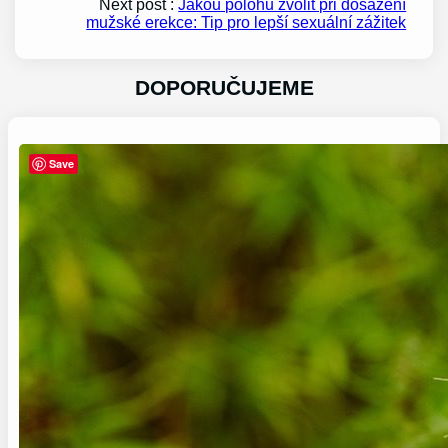
Next post :
Jakou polohu zvolit při dosažení
mužské erekce: Tip pro lepší sexuální zážitek
DOPORUČUJEME
Save