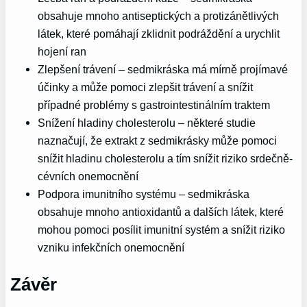
obsahuje mnoho antiseptických a protizánětlivých
látek, které pomáhají zklidnit podráždění a urychlit
hojení ran
Zlepšení trávení – sedmikráska má mírně projímavé
účinky a může pomoci zlepšit trávení a snížit
případné problémy s gastrointestinálním traktem
Snížení hladiny cholesterolu – některé studie
naznačují, že extrakt z sedmikrásky může pomoci
snížit hladinu cholesterolu a tím snížit riziko srdečně-
cévních onemocnění
Podpora imunitního systému – sedmikráska
obsahuje mnoho antioxidantů a dalších látek, které
mohou pomoci posílit imunitní systém a snížit riziko
vzniku infekčních onemocnění
Závěr