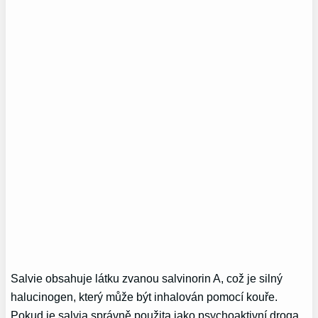
Salvie obsahuje látku zvanou salvinorin A, což je silný
halucinogen, který může být inhalován pomocí kouře.
Pokud je salvia správně použita jako psychoaktivní droga,