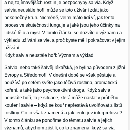
a nejzajímavějších rostlin je bezpochyby salvia. Když
salvia neustále hoří, může se toto užívání zdát jako
nekonečný kruh. Nicméně, velmi málo lidí ví, jak tento
proces ve skutečnosti funguje a jaké jsou jeho účinky na
lidské tělo a mysl. V tomto článku se dozvíte o významu a
výkladu užívání salvie, a proč byste měli pokračovat v jejím
užívání.
Když salvia neustále hoří: Význam a výklad
Salvia, nebo také šalvěj lékařská, je bylina původem z jižní
Evropy a Středomoří. V dnešní době se však pěstuje a
používá po celém světě jako léčivá rostlina, aromatická
koření, a také jako psychoaktivní droga. Když salvia
neustále hoří, to je situace, která může nastat v průběhu
kouření salvie – když se kouř nepřestává uvolňovat z listů
rostliny. Co to však znamená a jak tento jev interpretovat?
V tomto článku se ponoříme do tématu salvie a jejích
významů, abychom zjistili, co to znamená, když salvia