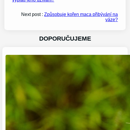
Next post :
Způsobuje kořen maca přibývání na
váze?
DOPORUČUJEME