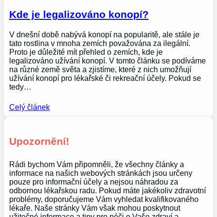
Kde je legalizováno konopí?
V dnešní době nabývá konopí na popularitě, ale stále je
tato rostlina v mnoha zemích považována za ilegální.
Proto je důležité mít přehled o zemích, kde je
legalizováno užívání konopí. V tomto článku se podíváme
na různé země světa a zjistíme, které z nich umožňují
užívání konopí pro lékařské či rekreační účely. Pokud se
tedy…
Celý článek
Upozornění!
Rádi bychom Vám připomněli, že všechny články a
informace na našich webových stránkách jsou určeny
pouze pro informační účely a nejsou náhradou za
odbornou lékařskou radu. Pokud máte jakékoliv zdravotní
problémy, doporučujeme Vám vyhledat kvalifikovaného
lékaře. Naše stránky Vám však mohou poskytnout
užitečné informace a tipy pro péči o Vaše zdraví a