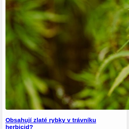
Obsahují zlaté rybky v trávníku
herbicid?