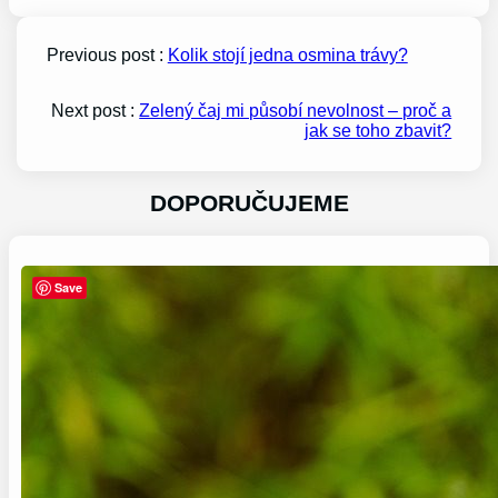
Previous post :
Kolik stojí jedna osmina trávy?
Next post :
Zelený čaj mi působí nevolnost – proč a
jak se toho zbavit?
DOPORUČUJEME
Save