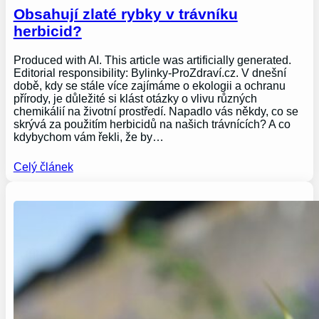
Obsahují zlaté rybky v trávníku
herbicid?
Produced with AI. This article was artificially generated.
Editorial responsibility: Bylinky-ProZdraví.cz. V dnešní
době, kdy se stále více zajímáme o ekologii a ochranu
přírody, je důležité si klást otázky o vlivu různých
chemikálií na životní prostředí. Napadlo vás někdy, co se
skrývá za použitím herbicidů na našich trávnících? A co
kdybychom vám řekli, že by…
Celý článek