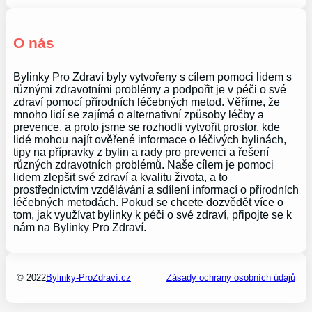
O nás
Bylinky Pro Zdraví byly vytvořeny s cílem pomoci lidem s
různými zdravotními problémy a podpořit je v péči o své
zdraví pomocí přírodních léčebných metod. Věříme, že
mnoho lidí se zajímá o alternativní způsoby léčby a
prevence, a proto jsme se rozhodli vytvořit prostor, kde
lidé mohou najít ověřené informace o léčivých bylinách,
tipy na přípravky z bylin a rady pro prevenci a řešení
různých zdravotních problémů. Naše cílem je pomoci
lidem zlepšit své zdraví a kvalitu života, a to
prostřednictvím vzdělávání a sdílení informací o přírodních
léčebných metodách. Pokud se chcete dozvědět více o
tom, jak využívat bylinky k péči o své zdraví, připojte se k
nám na Bylinky Pro Zdraví.
© 2022
Bylinky-ProZdraví.cz
Zásady ochrany osobních údajů