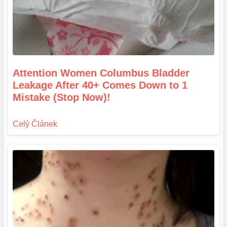
Attention Women Columbus Bladder
Leakage After 40+ Comes Down to 1
Mistake (Stop Now)!