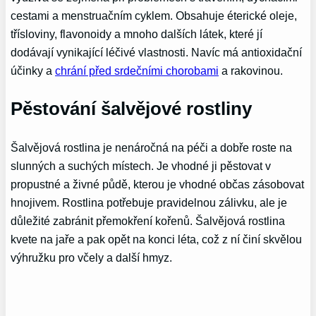
cestami a menstruačním cyklem. Obsahuje éterické oleje,
třísloviny, flavonoidy a mnoho dalších látek, které jí
dodávají vynikající léčivé vlastnosti. Navíc má antioxidační
účinky a
chrání před srdečními chorobami
a rakovinou.
Pěstování šalvějové rostliny
Šalvějová rostlina je nenáročná na péči a dobře roste na
slunných a suchých místech. Je vhodné ji pěstovat v
propustné a živné půdě, kterou je vhodné občas zásobovat
hnojivem. Rostlina potřebuje pravidelnou zálivku, ale je
důležité zabránit přemokření kořenů. Šalvějová rostlina
kvete na jaře a pak opět na konci léta, což z ní činí skvělou
výhružku pro včely a další hmyz.