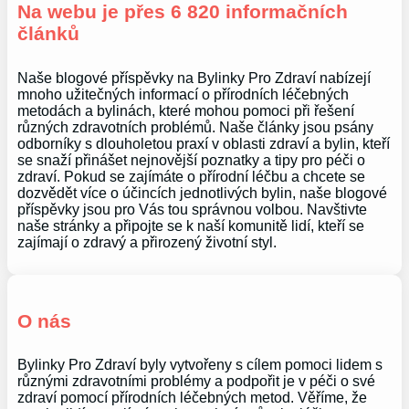
Na webu je přes 6 820 informačních
článků
Naše blogové příspěvky na Bylinky Pro Zdraví nabízejí
mnoho užitečných informací o přírodních léčebných
metodách a bylinách, které mohou pomoci při řešení
různých zdravotních problémů. Naše články jsou psány
odborníky s dlouholetou praxí v oblasti zdraví a bylin, kteří
se snaží přinášet nejnovější poznatky a tipy pro péči o
zdraví. Pokud se zajímáte o přírodní léčbu a chcete se
dozvědět více o účincích jednotlivých bylin, naše blogové
příspěvky jsou pro Vás tou správnou volbou. Navštivte
naše stránky a připojte se k naší komunitě lidí, kteří se
zajímají o zdravý a přirozený životní styl.
O nás
Bylinky Pro Zdraví byly vytvořeny s cílem pomoci lidem s
různými zdravotními problémy a podpořit je v péči o své
zdraví pomocí přírodních léčebných metod. Věříme, že