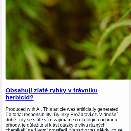
Obsahují zlaté rybky v trávníku
herbicid?
Produced with AI. This article was artificially generated.
Editorial responsibility: Bylinky-ProZdraví.cz. V dnešní
době, kdy se stále více zajímáme o ekologii a ochranu
přírody, je důležité si klást otázky o vlivu různých
chemikálií na životní prostředí. Napadlo vás někdy, co se