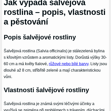
Jak vypadá šalvějová
rostlina – popis, vlastnosti
a pěstování
Popis šalvějové rostliny
Šalvějová rostlina (Salvia officinalis) je stálezelená bylina
s křovitým vzrůstem a aromatickými listy. Dorůstá výšky 30-
60 cm a má květy fialové,
růžové nebo bílé barvy
. Listy jsou
dlouhé až 8 cm, stříbřitě zelené a mají charakteristickou
vůni.
Vlastnosti šalvějové rostliny
Šalvějová rostlina je známá svými léčivými účinky a
využívá se zejména při problémech s trávením, dýchacími