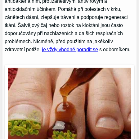
antibakteriálním, protizánětlivým, antivirovým a
antioxidačním účinkem. Pomáhá při bolestech v krku,
zánětech dásní, zlepšuje trávení a podporuje regeneraci
tkání. Šalvějový čaj nebo roztok na kloktání jsou často
doporučovány při nachlazeních a dalších respiračních
problémech. Nicméně, před použitím na jakékoliv
zdravotní potíže,
je vždy vhodné poradit se
s odborníkem.