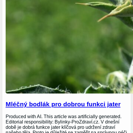
Mléčný bodlák pro dobrou funkci jater
Produced with AI. This article was artificially generated.
Editorial responsibility: Bylinky-ProZdraví.cz. V dnešní
době je dobrá funkce jater klíčová pro udržení zdraví
našeho těla. Proto je důležité se zaměřit na správnou péči