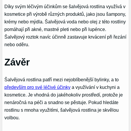
Díky svým léčivým účinkům se šalvějová rostlina využívá v
kosmetice při výrobě různých produktů, jako jsou šampony,
krémy nebo mýdla. Šalvějová voda nebo olej z této rostliny
pomáhají při akné, mastné pleti nebo při lupénce.
Šalvějový roztok navíc účinně zastavuje krvácení při řezání
nebo oděru.
Závěr
Šalvějová rostlina patří mezi nejoblíbenější bylinky, a to
především pro své léčivé účinky
a využívání v kuchyni a
kosmetice. Je vhodná do jakéhokoliv prostředí, protože je
nenáročná na péči a snadno se pěstuje. Pokud hledáte
rostlinu s mnoha využitími, šalvějová rostlina je skvělou
volbou.