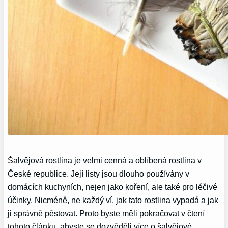
Šalvějová rostlina je velmi cenná a oblíbená rostlina v
České republice. Její listy jsou dlouho používány v
domácích kuchyních, nejen jako koření, ale také pro léčivé
účinky. Nicméně, ne každý ví, jak tato rostlina vypadá a jak
ji správně pěstovat. Proto byste měli pokračovat v čtení
tohoto článku, abyste se dozvěděli více o šalvějové