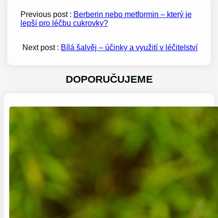
Previous post :
Berberin nebo metformin – který je
lepší pro léčbu cukrovky?
Next post :
Bílá šalvěj – účinky a využití v léčitelství
DOPORUČUJEME