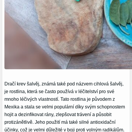
Dračí krev šalvěj, známá také pod názvem cihlová šalvěj,
je rostlina, která se často používá v léčitelství pro své
mnoho léčivých vlastností. Tato rostlina je původem z
Mexika a stala se velmi populární díky svým schopnostem
hojit a dezinfikovat rány, zlepšovat trávení a působit
protizánětlivě. Jeho použití má také silné antioxidační
účinky, což je velmi důležité v boji proti volným radikálům.