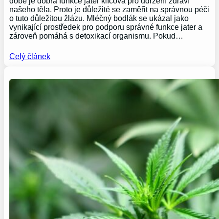
době je dobrá funkce jater klíčová pro udržení zdraví
našeho těla. Proto je důležité se zaměřit na správnou péči
o tuto důležitou žlázu. Mléčný bodlák se ukázal jako
vynikající prostředek pro podporu správné funkce jater a
zároveň pomáhá s detoxikací organismu. Pokud…
Celý článek