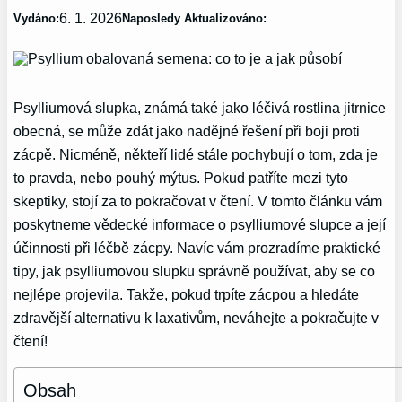
6. 1. 2026
Vydáno:
Naposledy Aktualizováno:
Psylliumová slupka, známá také jako léčivá rostlina jitrnice
obecná, se může zdát jako nadějné řešení při boji proti
zácpě. Nicméně, někteří lidé stále pochybují o tom, zda je
to pravda, nebo pouhý mýtus. Pokud patříte mezi tyto
skeptiky, stojí za to pokračovat v čtení. V tomto článku vám
poskytneme vědecké informace o psylliumové slupce a její
účinnosti při léčbě zácpy. Navíc vám prozradíme praktické
tipy, jak psylliumovou slupku správně používat, aby se co
nejlépe projevila. Takže, pokud trpíte zácpou a hledáte
zdravější alternativu k laxativům, neváhejte a pokračujte v
čtení!
Obsah