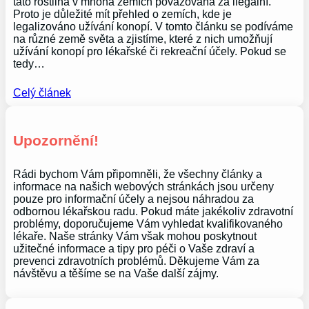
tato rostlina v mnoha zemích považována za ilegální.
Proto je důležité mít přehled o zemích, kde je
legalizováno užívání konopí. V tomto článku se podíváme
na různé země světa a zjistíme, které z nich umožňují
užívání konopí pro lékařské či rekreační účely. Pokud se
tedy…
Celý článek
Upozornění!
Rádi bychom Vám připomněli, že všechny články a
informace na našich webových stránkách jsou určeny
pouze pro informační účely a nejsou náhradou za
odbornou lékařskou radu. Pokud máte jakékoliv zdravotní
problémy, doporučujeme Vám vyhledat kvalifikovaného
lékaře. Naše stránky Vám však mohou poskytnout
užitečné informace a tipy pro péči o Vaše zdraví a
prevenci zdravotních problémů. Děkujeme Vám za
návštěvu a těšíme se na Vaše další zájmy.