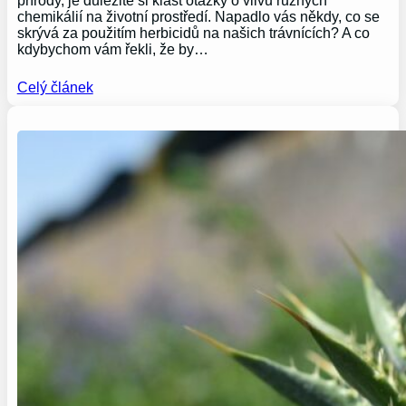
přírody, je důležité si klást otázky o vlivu různých
chemikálií na životní prostředí. Napadlo vás někdy, co se
skrývá za použitím herbicidů na našich trávnících? A co
kdybychom vám řekli, že by…
Celý článek