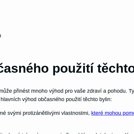
m
asného použití těchto
 může přinést mnoho výhod pro vaše zdraví a pohodu. Tyt
hlavních výhod občasného použití těchto bylin:
é svými protizánětlivými vlastnostmi,
které mohou pomoc