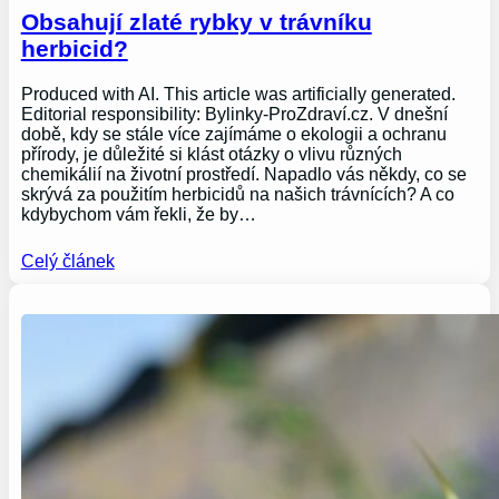
Obsahují zlaté rybky v trávníku
herbicid?
Produced with AI. This article was artificially generated.
Editorial responsibility: Bylinky-ProZdraví.cz. V dnešní
době, kdy se stále více zajímáme o ekologii a ochranu
přírody, je důležité si klást otázky o vlivu různých
chemikálií na životní prostředí. Napadlo vás někdy, co se
skrývá za použitím herbicidů na našich trávnících? A co
kdybychom vám řekli, že by…
Celý článek