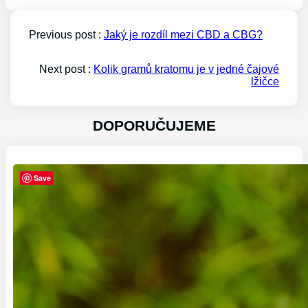
Previous post :
Jaký je rozdíl mezi CBD a CBG?
Next post :
Kolik gramů kratomu je v jedné čajové
lžičce
DOPORUČUJEME
Save