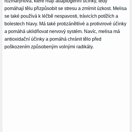
rozmarýnová, které mají adaptogenní účinky, tedy
pomáhají tělu přizpůsobit se stresu a zmírnit úzkost. Melisa
se také používá k léčbě nespavosti, trávicích potížích a
bolestech hlavy. Má také protizánětlivé a protivirové účinky
a pomáhá uklidňovat nervový systém. Navíc, melisa má
antioxidační účinky a pomáhá chránit tělo před
poškozením způsobeným volnými radikály.