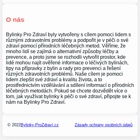
O nás
Bylinky Pro Zdraví byly vytvořeny s cílem pomoci lidem s
různými zdravotními problémy a podpořit je v péči o své
zdraví pomocí přírodních léčebných metod. Věříme, že
mnoho lidí se zajímá o alternativní způsoby léčby a
prevence, a proto jsme se rozhodli vytvořit prostor, kde
lidé mohou najít ověřené informace o léčivých bylinách,
tipy na přípravky z bylin a rady pro prevenci a řešení
různých zdravotních problémů. Naše cílem je pomoci
lidem zlepšit své zdraví a kvalitu života, a to
prostřednictvím vzdělávání a sdílení informací o přírodních
léčebných metodách. Pokud se chcete dozvědět více o
tom, jak využívat bylinky k péči o své zdraví, připojte se k
nám na Bylinky Pro Zdraví.
© 2022
Bylinky-ProZdraví.cz
Zásady ochrany osobních údajů