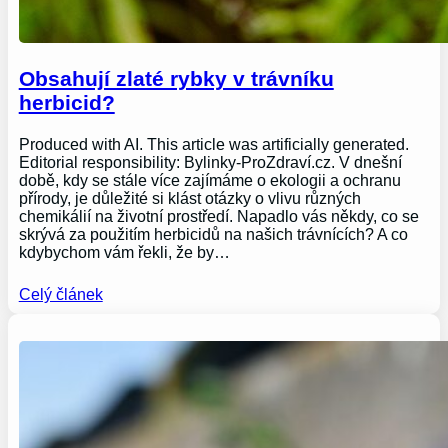
Obsahují zlaté rybky v trávníku
herbicid?
Produced with AI. This article was artificially generated.
Editorial responsibility: Bylinky-ProZdraví.cz. V dnešní
době, kdy se stále více zajímáme o ekologii a ochranu
přírody, je důležité si klást otázky o vlivu různých
chemikálií na životní prostředí. Napadlo vás někdy, co se
skrývá za použitím herbicidů na našich trávnících? A co
kdybychom vám řekli, že by…
Celý článek