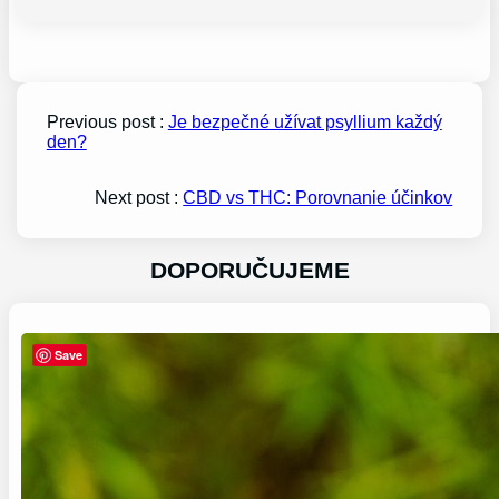
Previous post :
Je bezpečné užívat psyllium každý
den?
Next post :
CBD vs THC: Porovnanie účinkov
DOPORUČUJEME
Save