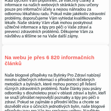
Rádi bychom Vám připomněli, že všechny články a
informace na našich webových stránkách jsou určeny
pouze pro informační účely a nejsou náhradou za
odbornou lékařskou radu. Pokud máte jakékoliv zdravotní
problémy, doporučujeme Vám vyhledat kvalifikovaného
lékaře. Naše stránky Vám však mohou poskytnout
užitečné informace a tipy pro péči o Vaše zdraví a
prevenci zdravotních problémů. Děkujeme Vám za
návštěvu a těšíme se na Vaše další zájmy.
Na webu je přes 6 820 informačních
článků
Naše blogové příspěvky na Bylinky Pro Zdraví nabízejí
mnoho užitečných informací o přírodních léčebných
metodách a bylinách, které mohou pomoci při řešení
různých zdravotních problémů. Naše články jsou psány
odborníky s dlouholetou praxí v oblasti zdraví a bylin, kteří
se snaží přinášet nejnovější poznatky a tipy pro péči o
zdraví. Pokud se zajímáte o přírodní léčbu a chcete se
dozvědět více o účincích jednotlivých bylin, naše blogové
příspěvky jsou pro Vás tou správnou volbou. Navštivte