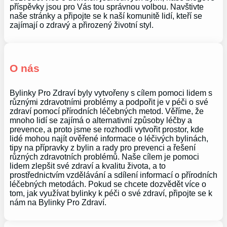
příspěvky jsou pro Vás tou správnou volbou. Navštivte
naše stránky a připojte se k naší komunitě lidí, kteří se
zajímají o zdravý a přirozený životní styl.
O nás
Bylinky Pro Zdraví byly vytvořeny s cílem pomoci lidem s
různými zdravotními problémy a podpořit je v péči o své
zdraví pomocí přírodních léčebných metod. Věříme, že
mnoho lidí se zajímá o alternativní způsoby léčby a
prevence, a proto jsme se rozhodli vytvořit prostor, kde
lidé mohou najít ověřené informace o léčivých bylinách,
tipy na přípravky z bylin a rady pro prevenci a řešení
různých zdravotních problémů. Naše cílem je pomoci
lidem zlepšit své zdraví a kvalitu života, a to
prostřednictvím vzdělávání a sdílení informací o přírodních
léčebných metodách. Pokud se chcete dozvědět více o
tom, jak využívat bylinky k péči o své zdraví, připojte se k
nám na Bylinky Pro Zdraví.