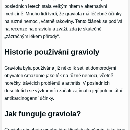
posledních letech stala velkým hitem v alternativní
medicíně. Mnoho lidí tvrdí, že graviola má léčebné účinky
na různé nemoci, včetně rakoviny. Tento článek se podívá
na recenze na graviolu a zváží, zda je skutečně
„zázračným lékem přírody“.
Historie používání gravioly
Graviola byla používána již několik set let domorodými
obyvateli Amazonie jako lék na různé nemoci, včetně
horečky, trávicích problémů a arthritis. V posledních
desetiletích se výzkumníci začali zajímat o její potenciální
antikarcinogenní účinky.
Jak funguje graviola?
Graviola obsahuje mnoho bioaktivních sloučenin, jako jsou