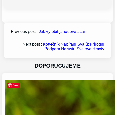
Previous post :
Jak vyrobit jahodové acai
Next post :
Kotvičník Nabírání Svalů: Přírodní
Podpora Nárůstu Svalové Hmoty
DOPORUČUJEME
Save