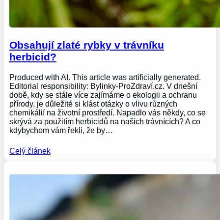
Obsahují zlaté rybky v trávníku
herbicid?
Produced with AI. This article was artificially generated.
Editorial responsibility: Bylinky-ProZdraví.cz. V dnešní
době, kdy se stále více zajímáme o ekologii a ochranu
přírody, je důležité si klást otázky o vlivu různých
chemikálií na životní prostředí. Napadlo vás někdy, co se
skrývá za použitím herbicidů na našich trávnících? A co
kdybychom vám řekli, že by…
Celý článek