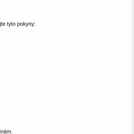
jte tyto pokyny:
inám.