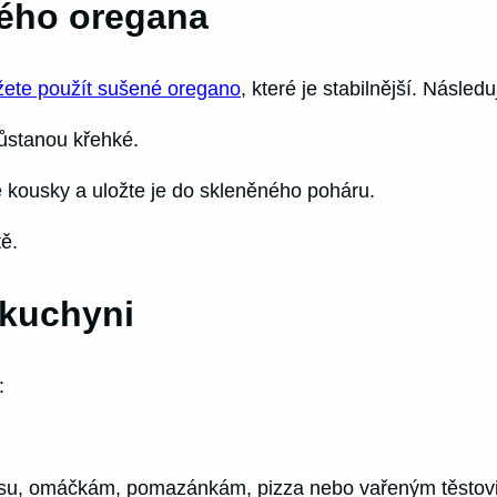
ného oregana
ete použít sušené oregano
, které je stabilnější. Následu
zůstanou křehké.
 kousky a uložte je do skleněného poháru.
ě.
 kuchyni
:
u, omáčkám, pomazánkám, pizza nebo vařeným těstov