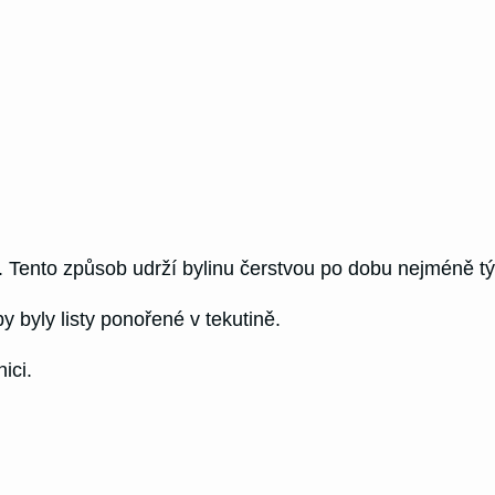
u. Tento způsob udrží bylinu čerstvou po dobu nejméně t
y byly listy ponořené v tekutině.
ici.