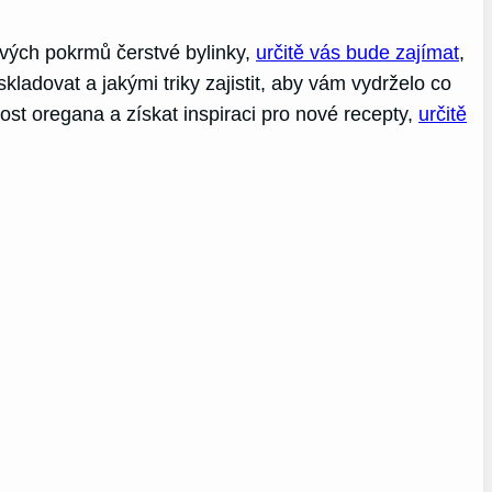
svých pokrmů čerstvé bylinky,
určitě vás bude zajímat
,
adovat a jakými triky zajistit, aby vám vydrželo co
vost oregana a získat inspiraci pro nové recepty,
určitě