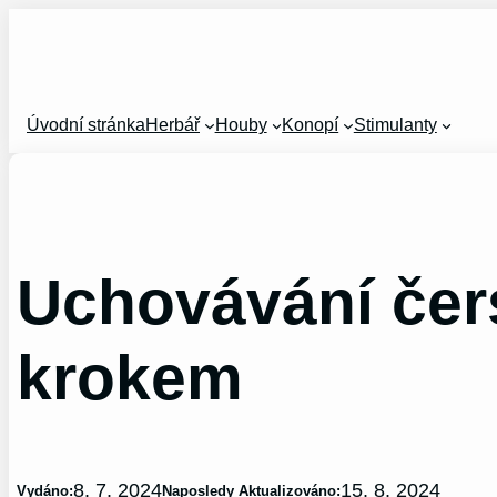
Přeskočit
na
obsah
Úvodní stránka
Herbář
Houby
Konopí
Stimulanty
Uchovávání čer
krokem
8. 7. 2024
15. 8. 2024
Vydáno:
Naposledy Aktualizováno: