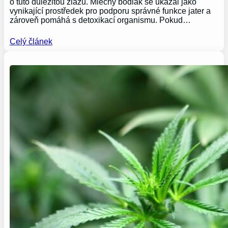
o tuto důležitou žlázu. Mléčný bodlák se ukázal jako
vynikající prostředek pro podporu správné funkce jater a
zároveň pomáhá s detoxikací organismu. Pokud…
Celý článek