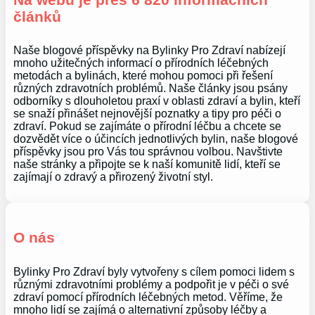
článků
Naše blogové příspěvky na Bylinky Pro Zdraví nabízejí
mnoho užitečných informací o přírodních léčebných
metodách a bylinách, které mohou pomoci při řešení
různých zdravotních problémů. Naše články jsou psány
odborníky s dlouholetou praxí v oblasti zdraví a bylin, kteří
se snaží přinášet nejnovější poznatky a tipy pro péči o
zdraví. Pokud se zajímáte o přírodní léčbu a chcete se
dozvědět více o účincích jednotlivých bylin, naše blogové
příspěvky jsou pro Vás tou správnou volbou. Navštivte
naše stránky a připojte se k naší komunitě lidí, kteří se
zajímají o zdravý a přirozený životní styl.
O nás
Bylinky Pro Zdraví byly vytvořeny s cílem pomoci lidem s
různými zdravotními problémy a podpořit je v péči o své
zdraví pomocí přírodních léčebných metod. Věříme, že
mnoho lidí se zajímá o alternativní způsoby léčby a