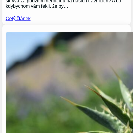
skrývá za použitím herbicidů na našich trávnících? A co
kdybychom vám řekli, že by…
Celý článek