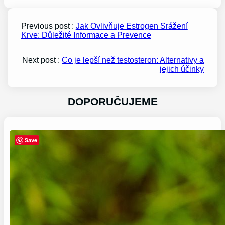
Previous post :
Jak Ovlivňuje Estrogen Srážení
Krve: Důležité Informace a Prevence
Next post :
Co je lepší než testosteron: Alternativy a
jejich účinky
DOPORUČUJEME
Save