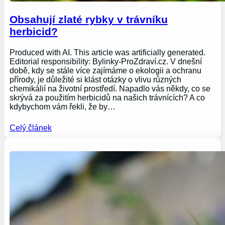
Obsahují zlaté rybky v trávníku
herbicid?
Produced with AI. This article was artificially generated.
Editorial responsibility: Bylinky-ProZdraví.cz. V dnešní
době, kdy se stále více zajímáme o ekologii a ochranu
přírody, je důležité si klást otázky o vlivu různých
chemikálií na životní prostředí. Napadlo vás někdy, co se
skrývá za použitím herbicidů na našich trávnících? A co
kdybychom vám řekli, že by…
Celý článek