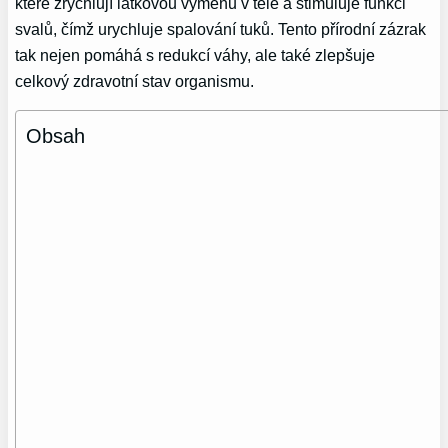
které zrychlují látkovou výměnu v těle a stimuluje funkci
svalů, čímž urychluje spalování tuků. Tento přírodní zázrak
tak nejen pomáhá s redukcí váhy, ale také zlepšuje
celkový zdravotní stav organismu.
Obsah