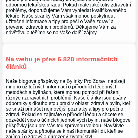
odbornou lékařskou radu. Pokud máte jakékoliv zdravotní
problémy, doporučujeme Vám vyhledat kvalifikovaného
lékaře. Naše stránky Vám však mohou poskytnout
užitečné informace a tipy pro péči o Vaše zdraví a
prevenci zdravotních problémů. Děkujeme Vám za
návštěvu a těšíme se na Vaše další zájmy.
Na webu je přes 6 820 informačních
článků
Naše blogové příspěvky na Bylinky Pro Zdraví nabízejí
mnoho užitečných informací o přírodních léčebných
metodách a bylinách, které mohou pomoci při řešení
různých zdravotních problémů. Naše články jsou psány
odborníky s dlouholetou praxí v oblasti zdraví a bylin, kteří
se snaží přinášet nejnovější poznatky a tipy pro péči o
zdraví. Pokud se zajímáte o přírodní léčbu a chcete se
dozvědět více o účincích jednotlivých bylin, naše blogové
příspěvky jsou pro Vás tou správnou volbou. Navštivte
naše stránky a připojte se k naší komunitě lidí, kteří se
zajímají o zdravý a přirozený životní styl.