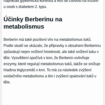
například glykemická kontrola a řeší se citlivost na inzulín
u osob s diabetem 2. typu.
Účinky Berberinu na
metabolismus
Berberin má také pozitivní vliv na metabolismus tuků.
Podle studií se ukázalo, že přípravky s obsahem Berberinu
způsobují nejen snížení hmotnosti, ale také snížení tuku v
těle. Vysvětlení spočívá v tom, že Berberin ovlivňuje
enzymy, které regulují metabolismus tuků, takže se snižuje
hladina triglyceridů v krvi. To má za následek zvýšení
oxidačního metabolismu a tím i zvýšení spalování tuků v
těle.