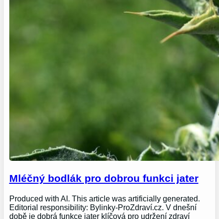
Mléčný bodlák pro dobrou funkci jater
Produced with AI. This article was artificially generated.
Editorial responsibility: Bylinky-ProZdraví.cz. V dnešní
době je dobrá funkce jater klíčová pro udržení zdraví