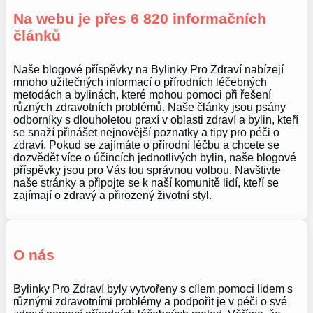
Na webu je přes 6 820 informačních
článků
Naše blogové příspěvky na Bylinky Pro Zdraví nabízejí
mnoho užitečných informací o přírodních léčebných
metodách a bylinách, které mohou pomoci při řešení
různých zdravotních problémů. Naše články jsou psány
odborníky s dlouholetou praxí v oblasti zdraví a bylin, kteří
se snaží přinášet nejnovější poznatky a tipy pro péči o
zdraví. Pokud se zajímáte o přírodní léčbu a chcete se
dozvědět více o účincích jednotlivých bylin, naše blogové
příspěvky jsou pro Vás tou správnou volbou. Navštivte
naše stránky a připojte se k naší komunitě lidí, kteří se
zajímají o zdravý a přirozený životní styl.
O nás
Bylinky Pro Zdraví byly vytvořeny s cílem pomoci lidem s
různými zdravotními problémy a podpořit je v péči o své