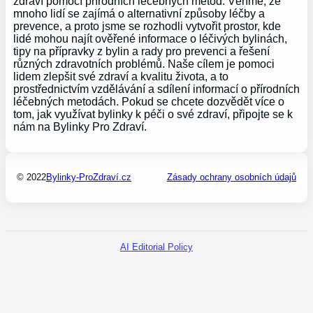
zdraví pomocí přírodních léčebných metod. Věříme, že
mnoho lidí se zajímá o alternativní způsoby léčby a
prevence, a proto jsme se rozhodli vytvořit prostor, kde
lidé mohou najít ověřené informace o léčivých bylinách,
tipy na přípravky z bylin a rady pro prevenci a řešení
různých zdravotních problémů. Naše cílem je pomoci
lidem zlepšit své zdraví a kvalitu života, a to
prostřednictvím vzdělávání a sdílení informací o přírodních
léčebných metodách. Pokud se chcete dozvědět více o
tom, jak využívat bylinky k péči o své zdraví, připojte se k
nám na Bylinky Pro Zdraví.
© 2022
Bylinky-ProZdraví.cz
Zásady ochrany osobních údajů
AI Editorial Policy