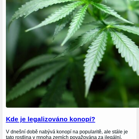
Kde je legalizováno konopí?
V dnešní době nabývá konopí na popularitě, ale stále je
tato rostlina v mnoha zemích považována za ilegální.