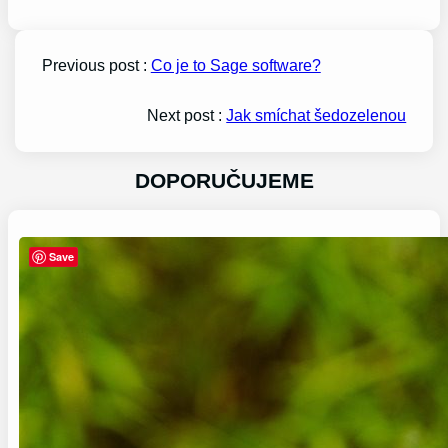
Previous post :
Co je to Sage software?
Next post :
Jak smíchat šedozelenou
DOPORUČUJEME
Save