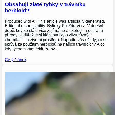
Obsahují zlaté rybky v trávníku
herbicid?
Produced with AI. This article was artificially generated.
Editorial responsibility: Bylinky-ProZdraví.cz. V dnešní
době, kdy se stále více zajímáme o ekologii a ochranu
přírody, je důležité si klást otázky o vlivu různých
chemikálií na životní prostředí. Napadlo vás někdy, co se
skrývá za použitím herbicidů na našich trávnících? A co
kdybychom vám řekli, že by…
Celý článek