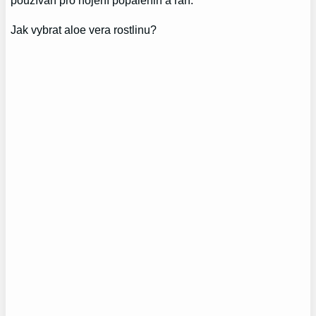
používán pro hojení popálenin a ran.
Jak vybrat aloe vera rostlinu?