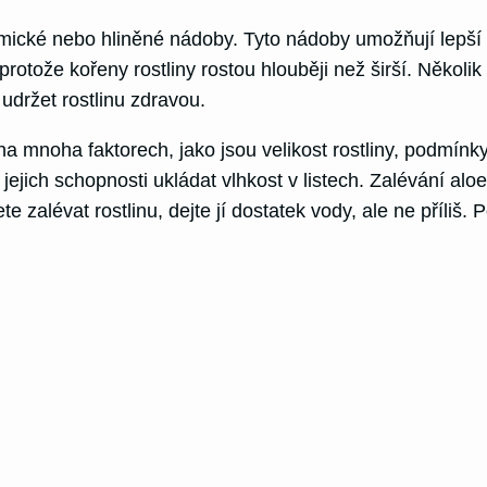
mické nebo hliněné nádoby. Tyto nádoby umožňují lepší d
protože kořeny rostliny rostou hlouběji než širší. Několik
udržet rostlinu zdravou.
a mnoha faktorech, jako jsou velikost rostliny, podmínky
i jejich schopnosti ukládat vlhkost v listech. Zalévání a
 zalévat rostlinu, dejte jí dostatek vody, ale ne příliš.