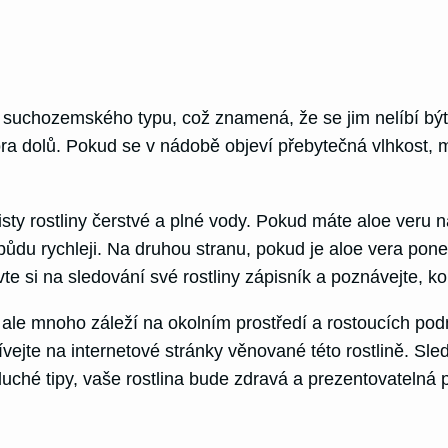
y suchozemského typu, což znamená, že se jim nelíbí být 
hora dolů. Pokud se v nádobě objeví přebytečná vlhkost,
listy rostliny čerstvé a plné vody. Pokud máte aloe veru 
 půdu rychleji. Na druhou stranu, pokud je aloe vera pon
e si na sledování své rostliny zápisník a poznávejte, kol
ě, ale mnoho záleží na okolním prostředí a rostoucích p
dívejte na internetové stránky věnované této rostlině. S
duché tipy, vaše rostlina bude zdravá a prezentovatelná