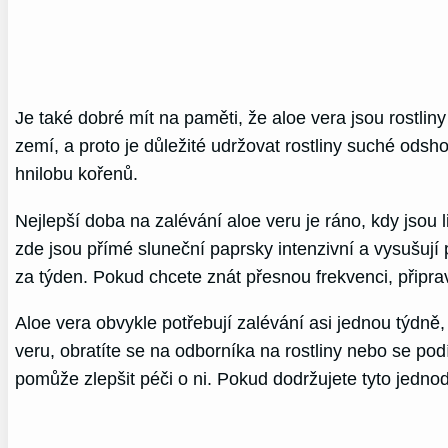
Je také dobré mít na paměti, že aloe vera jsou rostlin
zemí, a proto je důležité udržovat rostliny suché ods
hnilobu kořenů.
Nejlepší doba na zalévání aloe veru je ráno, kdy jsou 
zde jsou přímé sluneční paprsky intenzivní a vysušují
za týden. Pokud chcete znát přesnou frekvenci, připravt
Aloe vera obvykle potřebují zalévání asi jednou týdn
veru, obratíte se na odborníka na rostliny nebo se po
pomůže zlepšit péči o ni. Pokud dodržujete tyto jedno