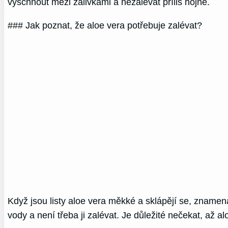
vyschnout mezi zálivkami a nezalévat příliš hojně.
### Jak poznat, že aloe vera potřebuje zalévat?
Když jsou listy aloe vera měkké a sklápějí se, znamená
vody a není třeba ji zalévat. Je důležité nečekat, až 