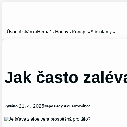
Přeskočit
na
obsah
Úvodní stránka
Herbář
Houby
Konopí
Stimulanty
Jak často zalév
21. 4. 2025
Vydáno:
Naposledy Aktualizováno: