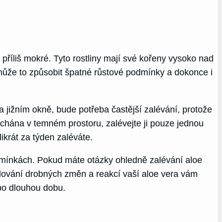
příliš mokré. Tyto rostliny mají své kořeny vysoko nad
 může to způsobit špatné růstové podmínky a dokonce i
na jižním okně, bude potřeba častější zalévání, protože
echána v temném prostoru, zalévejte ji pouze jednou
ikrát za týden zaléváte.
odmínkách. Pokud máte otázky ohledně zalévání aloe
ledování drobných změn a reakcí vaší aloe vera vám
 po dlouhou dobu.