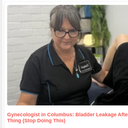
Gynecologist in Columbus: Bladder Leakage Aft
Thing (Stop Doing This)