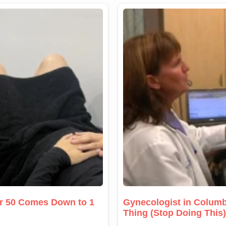
er 50 Comes Down to 1
Gynecologist in Columb
Thing (Stop Doing This)