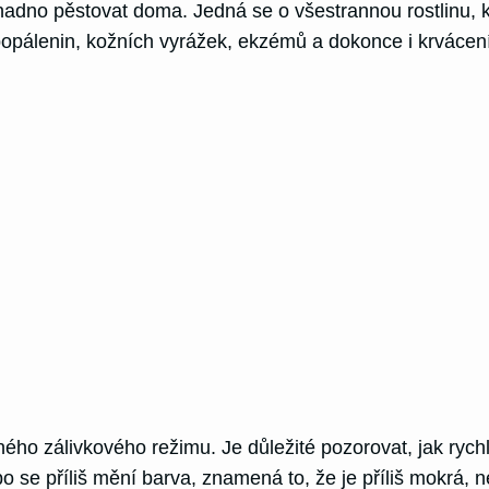
e snadno pěstovat doma. Jedná se o všestrannou rostlinu
opálenin, kožních vyrážek, ekzémů a dokonce i krvácení d
vného zálivkového režimu. Je důležité pozorovat, jak rych
o se příliš mění barva, znamená to, že je příliš mokrá, ne