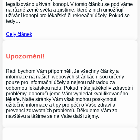
legalizováno užívání konopí. V tomto článku se podíváme
na různé země světa a zjistíme, které z nich umožňují
užívání konopí pro lékařské či rekreační účely. Pokud se
tedy…
Celý článek
Upozornění!
Rádi bychom Vám připomněli, že všechny články a
informace na našich webových stránkách jsou určeny
pouze pro informační účely a nejsou náhradou za
odbornou lékařskou radu. Pokud máte jakékoliv zdravotní
problémy, doporučujeme Vám vyhledat kvalifikovaného
lékaře. Naše stránky Vám však mohou poskytnout
užitečné informace a tipy pro péči o Vaše zdraví a
prevenci zdravotních problémů. Děkujeme Vám za
návštěvu a těšíme se na Vaše další zájmy.