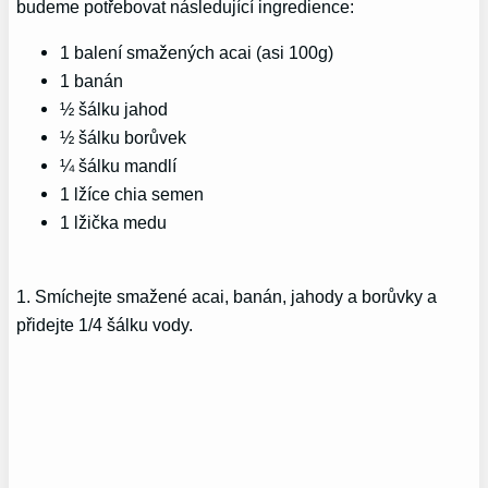
budeme potřebovat následující ingredience:
1 balení smažených acai (asi 100g)
1 banán
½ šálku jahod
½ šálku borůvek
¼ šálku mandlí
1 lžíce chia semen
1 lžička medu
1. Smíchejte smažené acai, banán, jahody a borůvky a
přidejte 1/4 šálku vody.