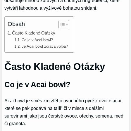
obsahuje mnoho zdravých a chutných ingrediencí, které
vytváří lahodnou a výživově bohatou snídani.
Obsah
Často Kladené Otázky
Co je v Acai bowl?
Je Acai bowl zdravá volba?
Často Kladené Otázky
Co je v Acai bowl?
Acai bowl je směs zmrzlého ovocného pyré z ovoce acai,
které se pak podává na talíři či v misce s dalšími
surovinami jako jsou čerstvé ovoce, ořechy, semena, med
či granola.