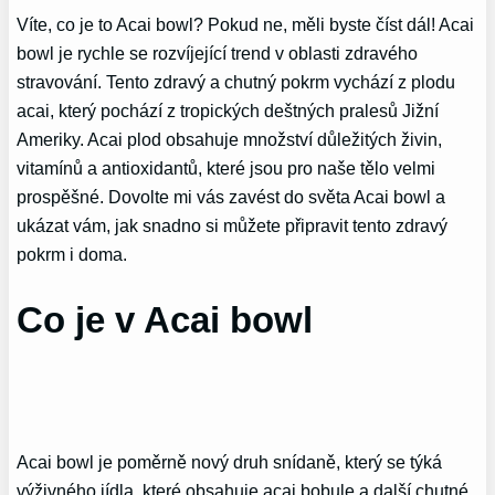
Víte, co je to Acai bowl? Pokud ne, měli byste číst dál! Acai
bowl je rychle se rozvíjející trend v oblasti zdravého
stravování. Tento zdravý a chutný pokrm vychází z plodu
acai, který pochází z tropických deštných pralesů Jižní
Ameriky. Acai plod obsahuje množství důležitých živin,
vitamínů a antioxidantů, které jsou pro naše tělo velmi
prospěšné. Dovolte mi vás zavést do světa Acai bowl a
ukázat vám, jak snadno si můžete připravit tento zdravý
pokrm i doma.
Co je v Acai bowl
Acai bowl je poměrně nový druh snídaně, který se týká
výživného jídla, které obsahuje acai bobule a další chutné