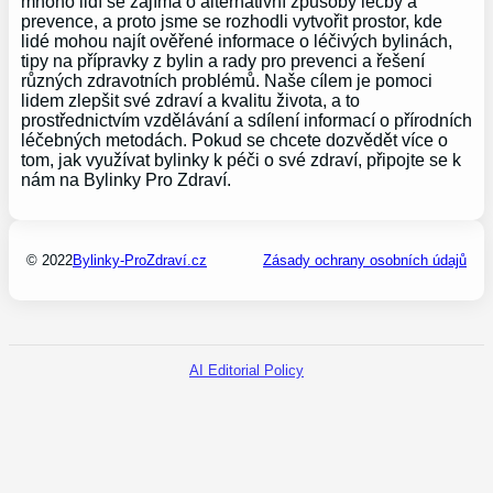
mnoho lidí se zajímá o alternativní způsoby léčby a
prevence, a proto jsme se rozhodli vytvořit prostor, kde
lidé mohou najít ověřené informace o léčivých bylinách,
tipy na přípravky z bylin a rady pro prevenci a řešení
různých zdravotních problémů. Naše cílem je pomoci
lidem zlepšit své zdraví a kvalitu života, a to
prostřednictvím vzdělávání a sdílení informací o přírodních
léčebných metodách. Pokud se chcete dozvědět více o
tom, jak využívat bylinky k péči o své zdraví, připojte se k
nám na Bylinky Pro Zdraví.
© 2022
Bylinky-ProZdraví.cz
Zásady ochrany osobních údajů
AI Editorial Policy