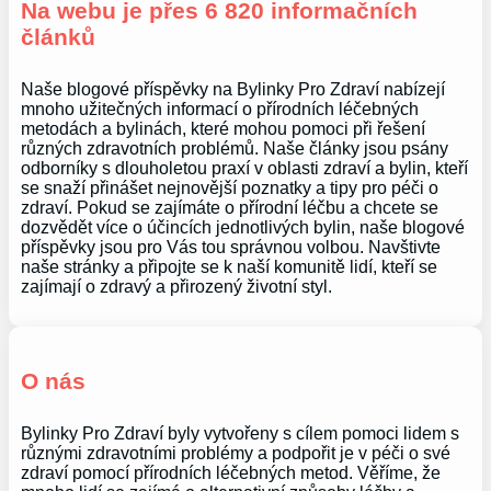
Na webu je přes 6 820 informačních
článků
Naše blogové příspěvky na Bylinky Pro Zdraví nabízejí
mnoho užitečných informací o přírodních léčebných
metodách a bylinách, které mohou pomoci při řešení
různých zdravotních problémů. Naše články jsou psány
odborníky s dlouholetou praxí v oblasti zdraví a bylin, kteří
se snaží přinášet nejnovější poznatky a tipy pro péči o
zdraví. Pokud se zajímáte o přírodní léčbu a chcete se
dozvědět více o účincích jednotlivých bylin, naše blogové
příspěvky jsou pro Vás tou správnou volbou. Navštivte
naše stránky a připojte se k naší komunitě lidí, kteří se
zajímají o zdravý a přirozený životní styl.
O nás
Bylinky Pro Zdraví byly vytvořeny s cílem pomoci lidem s
různými zdravotními problémy a podpořit je v péči o své
zdraví pomocí přírodních léčebných metod. Věříme, že