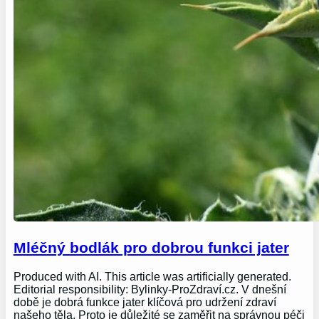
Mléčný bodlák pro dobrou funkci jater
Produced with AI. This article was artificially generated.
Editorial responsibility: Bylinky-ProZdraví.cz. V dnešní
době je dobrá funkce jater klíčová pro udržení zdraví
našeho těla. Proto je důležité se zaměřit na správnou péči