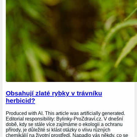
Obsahují zlaté rybky v trávníku
herbicid?
Produced with AI. This article was artificially generated.
Editorial responsibility: Bylinky-ProZdraví.cz. V dnešní
době, kdy se stále více zajímáme o ekologii a ochranu
přírody, je důležité si klást otázky o vlivu různých
chemikálií na životní prostředí. Napadlo vás někdy, co se