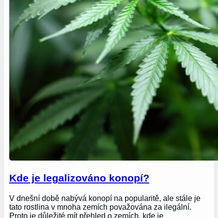
Kde je legalizováno konopí?
V dnešní době nabývá konopí na popularitě, ale stále je
tato rostlina v mnoha zemích považována za ilegální.
Proto je důležité mít přehled o zemích, kde je