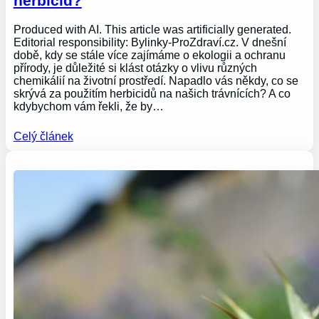
herbicid?
Produced with AI. This article was artificially generated.
Editorial responsibility: Bylinky-ProZdraví.cz. V dnešní
době, kdy se stále více zajímáme o ekologii a ochranu
přírody, je důležité si klást otázky o vlivu různých
chemikálií na životní prostředí. Napadlo vás někdy, co se
skrývá za použitím herbicidů na našich trávnících? A co
kdybychom vám řekli, že by…
Celý článek