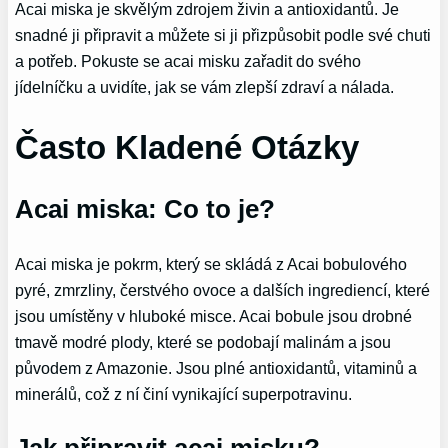
Acai miska je skvělým zdrojem živin a antioxidantů. Je
snadné ji připravit a můžete si ji přizpůsobit podle své chuti
a potřeb. Pokuste se acai misku zařadit do svého
jídelníčku a uvidíte, jak se vám zlepší zdraví a nálada.
Často Kladené Otázky
Acai miska: Co to je?
Acai miska je pokrm, který se skládá z Acai bobulového
pyré, zmrzliny, čerstvého ovoce a dalších ingrediencí, které
jsou umístěny v hluboké misce. Acai bobule jsou drobné
tmavě modré plody, které se podobají malinám a jsou
původem z Amazonie. Jsou plné antioxidantů, vitaminů a
minerálů, což z ní činí vynikající superpotravinu.
Jak připravit acai misku?