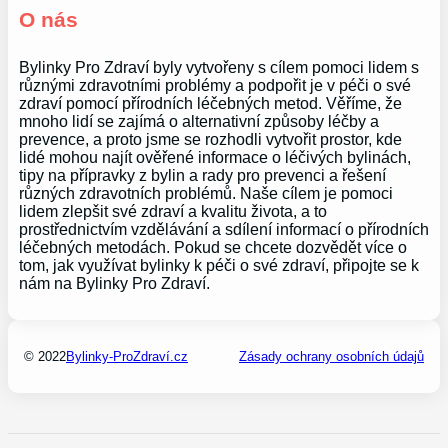
O nás
Bylinky Pro Zdraví byly vytvořeny s cílem pomoci lidem s
různými zdravotními problémy a podpořit je v péči o své
zdraví pomocí přírodních léčebných metod. Věříme, že
mnoho lidí se zajímá o alternativní způsoby léčby a
prevence, a proto jsme se rozhodli vytvořit prostor, kde
lidé mohou najít ověřené informace o léčivých bylinách,
tipy na přípravky z bylin a rady pro prevenci a řešení
různých zdravotních problémů. Naše cílem je pomoci
lidem zlepšit své zdraví a kvalitu života, a to
prostřednictvím vzdělávání a sdílení informací o přírodních
léčebných metodách. Pokud se chcete dozvědět více o
tom, jak využívat bylinky k péči o své zdraví, připojte se k
nám na Bylinky Pro Zdraví.
© 2022
Bylinky-ProZdraví.cz
Zásady ochrany osobních údajů