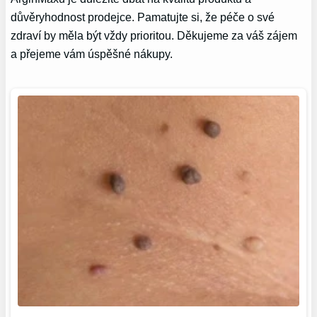
důvěryhodnost prodejce. Pamatujte si, že péče o své‌
zdraví by ⁤měla být ⁣vždy prioritou.⁢ Děkujeme za váš zájem
a přejeme vám úspěšné nákupy.