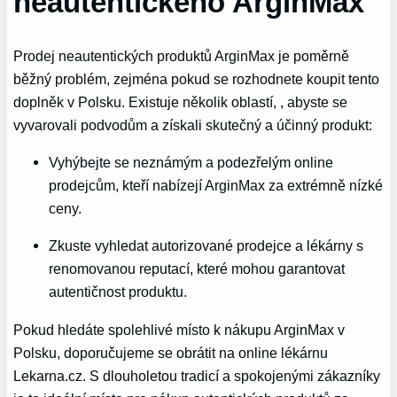
neautentického ArginMax
Prodej neautentických produktů ArginMax je poměrně
běžný problém, zejména pokud​ se rozhodnete koupit tento
doplněk v Polsku. Existuje několik oblastí, , abyste ​se
vyvarovali podvodům a získali skutečný a účinný produkt:
Vyhýbejte se​ neznámým a podezřelým online
prodejcům,⁢ kteří nabízejí ArginMax za extrémně nízké
ceny.
Zkuste ‍vyhledat autorizované⁣ prodejce a lékárny⁢ s
renomovanou ⁣reputací, které mohou garantovat
autentičnost produktu.
Pokud hledáte spolehlivé místo k ⁣nákupu ArginMax v
Polsku, doporučujeme​ se obrátit na online lékárnu
Lekarna.cz. S ⁢dlouholetou tradicí a spokojenými zákazníky