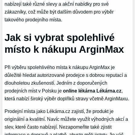
nabízejí ⁤také různé slevy a akční nabídky pro své
zákazníky, což může ⁤být ‍dalším důvodem pro výběr
takového prodejního místa.
Jak si vybrat spolehlivé
místo k nákupu ArginMax
Při⁣ výběru spolehlivého místa k nákupu ArginMax je
důležité hledat autorizované ⁤prodejce s dobrou ⁣reputací⁤ a
dlouholetou zkušeností. Jedním‌ z doporučených
prodejních míst v Polsku je
online⁣ lékárna Lékárna.cz
,
která nabízí široký výběr doplňků stravy ‍včetně ArginMaxu.
Prodejní místa jako Lékárna.cz zajistí, že produkt je
originální a kvalitní. Navíc můžete ‌využít výhodných akcí a
slev, které často nabízejí. Nezapomeňte⁣ také ‍zjistit
informace o dopravě a platbě, abyste měli jistotu, že váš