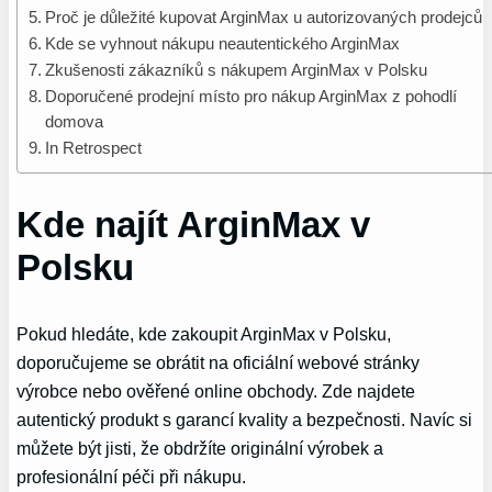
Proč je důležité kupovat ArginMax u‌ autorizovaných prodejců
Kde se vyhnout nákupu neautentického ArginMax
Zkušenosti zákazníků s nákupem ArginMax v Polsku
Doporučené​ prodejní místo pro nákup ‌ArginMax z pohodlí
domova
In Retrospect
Kde najít⁤ ArginMax ​v
Polsku
Pokud ⁣hledáte, kde zakoupit ArginMax v Polsku,
doporučujeme se obrátit na oficiální webové stránky
výrobce⁤ nebo ověřené online obchody. Zde ‍najdete
autentický produkt s garancí⁢ kvality a bezpečnosti. ⁣Navíc si⁢
můžete být jisti,⁤ že obdržíte‌ originální výrobek⁣ a
profesionální⁤ péči při nákupu.