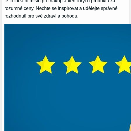
je to ideální místo pro ​nákup autentických produktů za
rozumné ceny. Nechte se inspirovat a​ udělejte​ správné
rozhodnutí pro své zdraví‌ a pohodu.