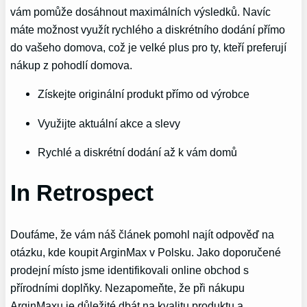
vám pomůže dosáhnout ​maximálních výsledků.‌ Navíc
máte‌ možnost‍ využít rychlého a​ diskrétního dodání přímo
⁤do vašeho domova, což je velké plus ‌pro​ ty, kteří preferují⁣
nákup z pohodlí domova.
Získejte originální produkt ‍přímo od výrobce
Využijte aktuální akce a slevy
Rychlé a diskrétní​ dodání až k vám domů
In Retrospect
Doufáme, ‍že vám náš článek pomohl najít odpověď‌ na
otázku, kde ⁢koupit‌ ArginMax v Polsku. Jako doporučené
prodejní místo ⁤jsme⁢ identifikovali ‍online obchod s
přírodními doplňky. Nezapomeňte, že při nákupu​
ArginMaxu je důležité dbát ‍na kvalitu produktu a