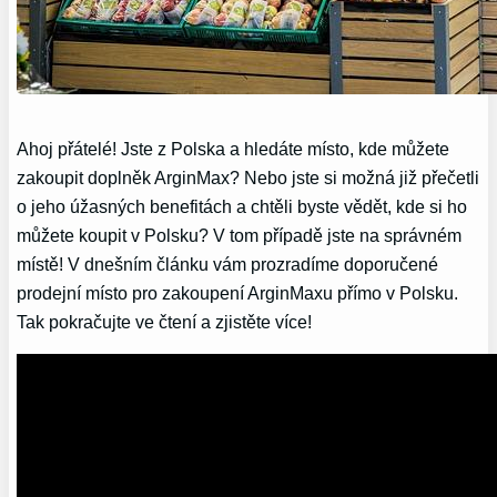
Ahoj ⁣přátelé! Jste z Polska ‍a hledáte místo, kde můžete‌
zakoupit doplněk ArginMax? Nebo jste‌ si možná‍ již přečetli
o jeho⁢ úžasných ⁤benefitách ‌a chtěli byste vědět, kde si ho
‍můžete koupit v Polsku? V tom ⁢případě jste na správném
místě!​ V dnešním článku vám prozradíme doporučené
prodejní místo pro zakoupení ArginMaxu přímo v Polsku.
Tak‍ pokračujte ve čtení a ​zjistěte více!