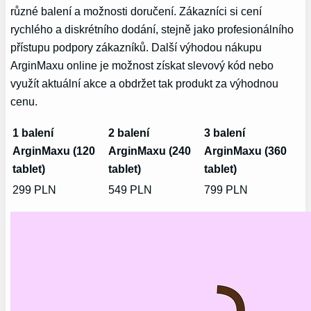
různé balení a možnosti doručení. Zákazníci si cení
rychlého a diskrétního dodání, stejně jako profesionálního
přístupu podpory zákazníků.‌ Další ⁤výhodou nákupu
ArginMaxu ‍online je možnost získat slevový kód nebo
využít aktuální akce a obdržet tak produkt za výhodnou
cenu.
1 ⁢balení
2 balení
3⁤ balení
ArginMaxu (120
ArginMaxu (240
ArginMaxu (360
⁤tablet)
tablet)
⁣tablet)
299 PLN
549 PLN
799 PLN